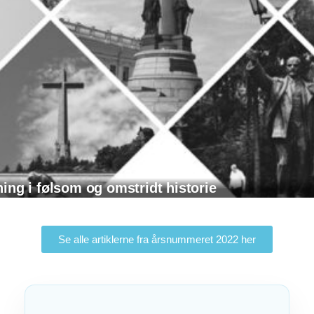
ing i følsom og omstridt historie
Se alle artiklerne fra årsnummeret 2022 her