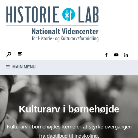
MAIN MENU
Kulturarv i børnehøjde
Kulturarv i børnehøjdes kerne er at styrke overgangen
fra dagtilbud til indskoling.