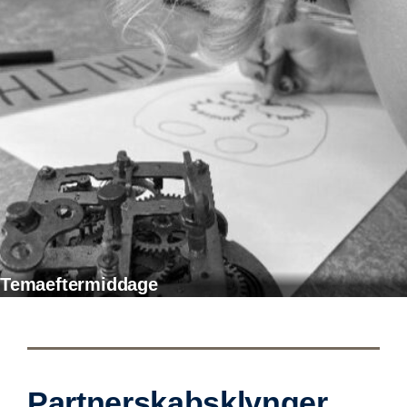
Temaeftermiddage
Partnerskabsklynger