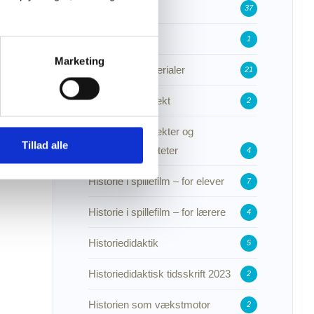
Forside-header
37
Forskning
1
Marketing
Forskningsmaterialer
21
Forskningsprojekt
2
Forskningsprojekter og
Tillad alle
udviklingsaktiviteter
4
Historie i spillefilm – for elever
7
Historie i spillefilm – for lærere
4
Historiedidaktik
5
Historiedidaktisk tidsskrift 2023
2
Historien som vækstmotor
2