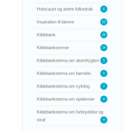
Holocaust og andre folkedrab
6
Inspiration til lærere
22
Kildebank
25
Kildebanksemne
14
Kildebankstema om atomfrygten
5
Kildebankstema om børneliv
5
Kildebankstema om cykling
7
Kildebankstema om epidemier
6
Kildebankstema om forbrydelse og
straf
4