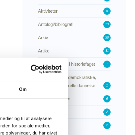
Aktiviteter
8
Antologi/bibliografi
13
Arkiv
50
Artikel
11
Bæredygtighed i historiefaget
1
Børn og unges demokratiske,
digitale og kulturelle dannelse
1
Om
Dannelsesbroen
6
Det sker
2
 medier og til at analysere
Featured
nden for sociale medier,
2
e oplysninger, du har givet