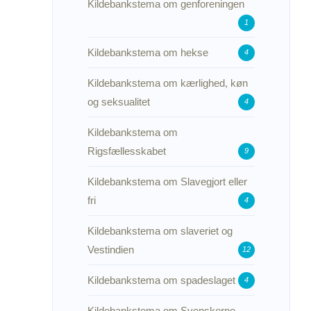
Kildebankstema om genforeningen
1
Kildebankstema om hekse
4
Kildebankstema om kærlighed, køn
og seksualitet
4
Kildebankstema om
Rigsfællesskabet
9
Kildebankstema om Slavegjort eller
fri
4
Kildebankstema om slaveriet og
Vestindien
12
Kildebankstema om spadeslaget
4
Kildebankstema om Svenskerne –