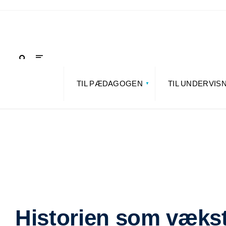
TIL PÆDAGOGEN
TIL UNDERVIS
Historien som væks