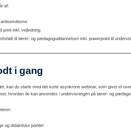
r af:
antisemitisme
l print inkl. vejledning
forløb til lærer- og pædagoguddannelsen inkl. powerpoint til undervi
dt i gang
alet, kan du starte med det korte asynkrone webinar, som giver et over
viser, hvordan de kan anvendes i undervisningen på lærer- og pædag
terer:
ige og didaktiske pointer