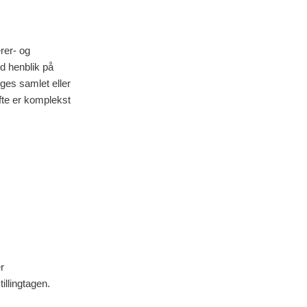
rer- og
d henblik på
es samlet eller
ofte er komplekst
r
illingtagen.