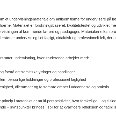
samlet undervisningsmateriale om antisemitisme for undervisere på læ
rne. Materialet er forskningsbaseret, kvalitetstestet og udviklet me
ervisningen af kommende lærere og pædagoger. Materialerne kan brug
erstøtter undervisning i et fagligt, didaktisk og professionelt felt, der 
rstøtter undervisning, hvor studerende arbejder med:
g forstå antisemitiske ytringer og handlinger
lem personlige holdninger og professionel faglighed
uenighed, dilemmaer og følsomme emner i uddannelse og praksis
incip i materialet er multi-perspektivitet, hvor forskellige – og til tide
– synspunkter bringes i spil for at kvalificere refleksion og faglig st