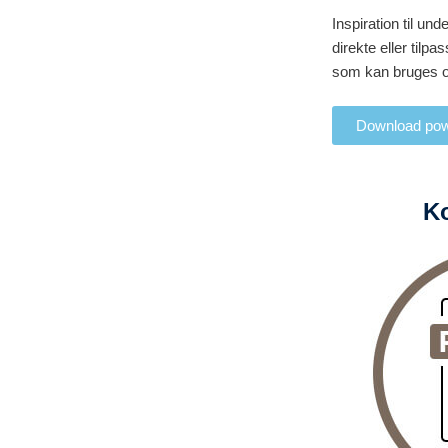
Inspiration til u
direkte eller til
som kan bruges og 
Download pow
Ko