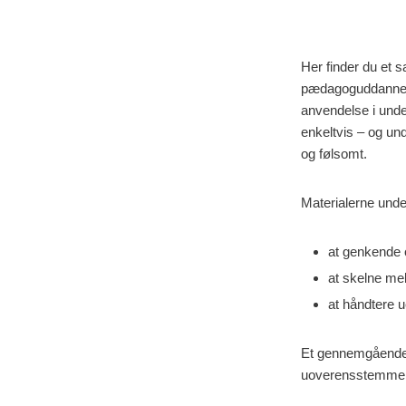
Her finder du et 
pædagoguddannelse
anvendelse i und
enkeltvis – og und
og følsomt.
Materialerne unde
at genkende o
at skelne mel
at håndtere 
Et gennemgående pr
uoverensstemmende 