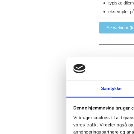
typiske dile
eksempler på
Se webinar (
Håndb
Denne håndbog gi
om, hvordan du 
Samtykke
antisemitisme i u
give dig som under
at planlægge og 
Denne hjemmeside bruger c
rettet mod jøder o
Vi bruger cookies til at tilpas
vores trafik. Vi deler også 
Håndbogen introdu
annonceringspartnere og anal