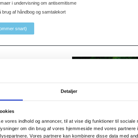
mmaer i undervisning om antisemitisme
 brug af håndbog og samtalekort
kommer snart)
og
ver viden om antisemitisme og
kan genkende og imødegå
Detaljer
ndervisningen. Formålet er at
viser et solidt vidensgrundlag til
gennemføre undervisning om had
ookies
g andre minoriteter.
se vores indhold og annoncer, til at vise dig funktioner til sociale
oplysninger om din brug af vores hjemmeside med vores partnere i
cerer antisemitisme i en
ysepartnere. Vores partnere kan kombinere disse data med andr