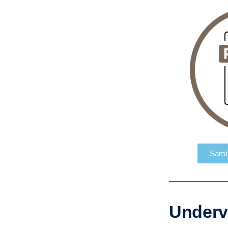
Samta
Underv