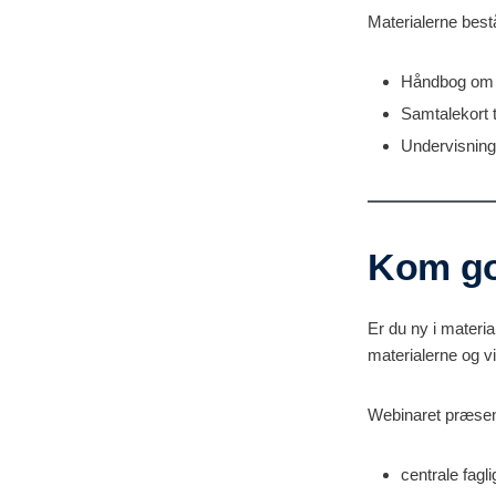
Materialerne bestå
Håndbog om 
Samtalekort ti
Undervisnings
Kom go
Er du ny i materi
materialerne og 
Webinaret præsen
centrale fagl