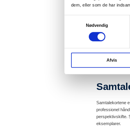
historisk og nuti
dem, eller som de har indsaml
didaktiske tilgang
kontroversielle 
Samtykkevalg
en materialebank m
Nødvendig
arbejde.
Download hå
Afvis
Samtal
Samtalekortene er
professionel håndt
perspektivskifte.
eksemplarer.