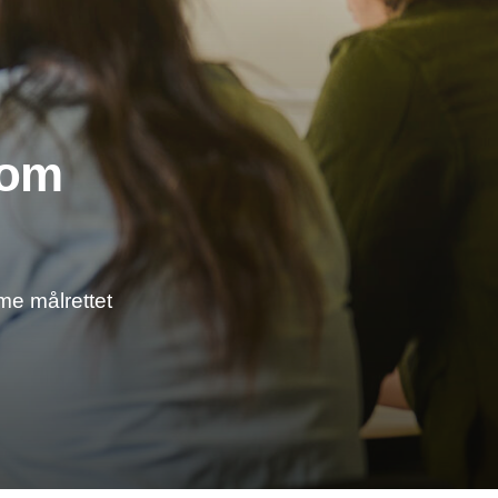
 om
me målrettet