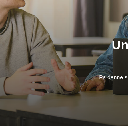
Un
På denne si