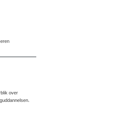
seren
blik over
oguddannelsen.