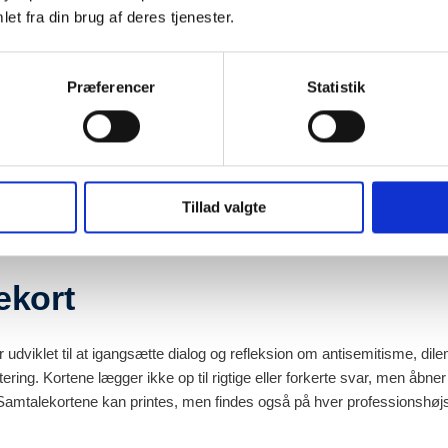
dig kontekst og præsenterer
et fra din brug af deres tjenester.
e til at arbejde med sensitive og
emner. Håndbogen afsluttes med
ed kilder og links til videre
Præferencer
Statistik
ndbog (PDF)
Tillad valgte
ekort
 udviklet til at igangsætte dialog og refleksion om antisemitisme, di
ering. Kortene lægger ikke op til rigtige eller forkerte svar, men åbne
 Samtalekortene kan printes, men findes også på hver professionshøjs