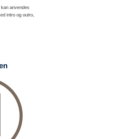
ne kan anvendes
d intro og outro,
sen