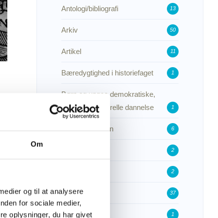
Antologi/bibliografi
13
Arkiv
50
Artikel
11
Bæredygtighed i historiefaget
1
Børn og unges demokratiske,
digitale og kulturelle dannelse
1
Dannelsesbroen
6
Om
Det sker
2
Featured
2
 medier og til at analysere
Forside-header
37
nden for sociale medier,
Forskning
e oplysninger, du har givet
1