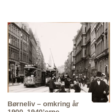
Børneliv – omkring år
1900, 1940’erne,