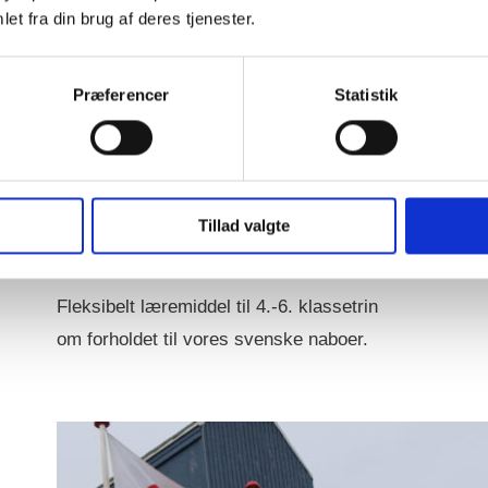
et fra din brug af deres tjenester.
Præferencer
Statistik
Svenskerne –
nabovenner eller
Tillad valgte
arvefjender?
Fleksibelt læremiddel til 4.-6. klassetrin
om forholdet til vores svenske naboer.