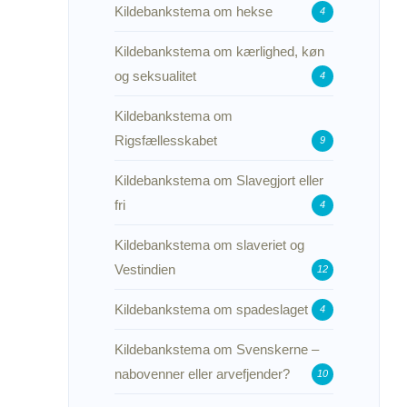
Kildebankstema om hekse
4
Kildebankstema om kærlighed, køn
og seksualitet
4
Kildebankstema om
Rigsfællesskabet
9
Kildebankstema om Slavegjort eller
fri
4
Kildebankstema om slaveriet og
Vestindien
12
Kildebankstema om spadeslaget
4
Kildebankstema om Svenskerne –
nabovenner eller arvefjender?
10