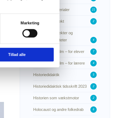
Forskningsmaterialer
21
Forskningsprojekt
2
Marketing
Forskningsprojekter og
udviklingsaktiviteter
4
Historie i spillefilm – for elever
7
Tillad alle
Historie i spillefilm – for lærere
4
Historiedidaktik
5
Historiedidaktisk tidsskrift 2023
2
Historien som vækstmotor
2
Holocaust og andre folkedrab
6