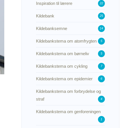
Inspiration til lærere
22
Kildebank
25
Kildebanksemne
14
Kildebankstema om atomfrygten
5
Kildebankstema om børneliv
5
Kildebankstema om cykling
7
Kildebankstema om epidemier
6
Kildebankstema om forbrydelse og
straf
4
Kildebankstema om genforeningen
1