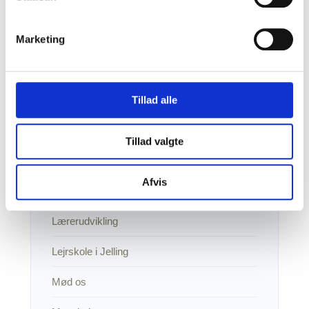
Kildebankstema om tyske flygtninge i
Danmark
Marketing
Kildebansktema om genforeningen
Kildekritiske øvelser
Tillad alle
Kritisk digital dannelse
Tillad valgte
Kulturarv i børnehøjde
Afvis
Læremidler
Lærerudvikling
Lejrskole i Jelling
Mød os