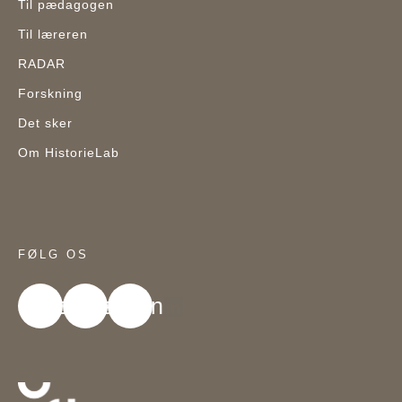
Til pædagogen
Til læreren
RADAR
Forskning
Det sker
Om HistorieLab
FØLG OS
acebook
Youtube
Linkedin