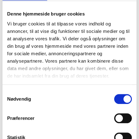
Kildebankstema om forbrydelse og straf
Denne hjemmeside bruger cookies
Kildebankstema om genforeningen
Vi bruger cookies til at tilpasse vores indhold og
annoncer, til at vise dig funktioner til sociale medier og til
Kildebankstema om hekse
at analysere vores trafik. Vi deler også oplysninger om
din brug af vores hjemmeside med vores partnere inden
Kildebankstema om kærlighed, køn og
for sociale medier, annonceringspartnere og
seksualitet
analysepartnere. Vores partnere kan kombinere disse
data med andre oplysninger, du har givet dem, eller som
Kildebankstema om Rigsfællesskabet
de har indsamlet fra din brug af deres tjenester.
Kildebankstema om Slavegjort eller fri
Samtykkevalg
Kildebankstema om slaveriet og Vestindien
Nødvendig
Kildebankstema om spadeslaget
Præferencer
Kildebankstema om Svenskerne –
nabovenner eller arvefjender?
Statistik