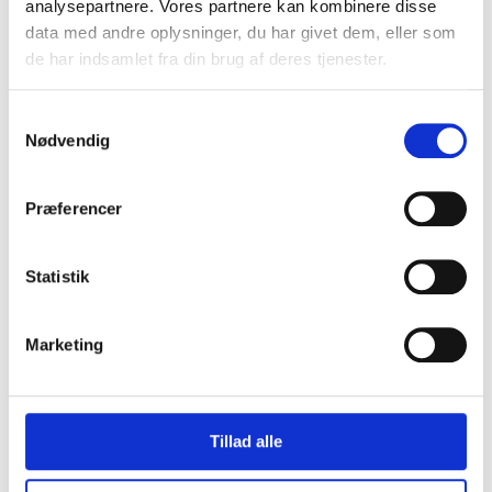
analysepartnere. Vores partnere kan kombinere disse
Opdag Hærvejen
data med andre oplysninger, du har givet dem, eller som
de har indsamlet fra din brug af deres tjenester.
Hærvejen i dit lokalområde
Samtykkevalg
Dansk kolonihistorie – herunder Grønland
Nødvendig
Jordforbindelse: Menneskets forhold til natur
Præferencer
Statistik
Recent Comments
Marketing
Der er ingen kommentarer at vise.
Tillad alle
KATEGORIER