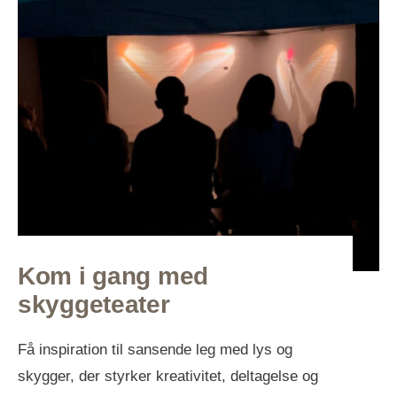
Kom i gang med
skyggeteater
Få inspiration til sansende leg med lys og
skygger, der styrker kreativitet, deltagelse og