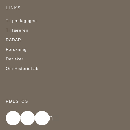
LINKS
Til pædagogen
Til læreren
RADAR
Forskning
Det sker
Om HistorieLab
FØLG OS
acebook
Youtube
Linkedin