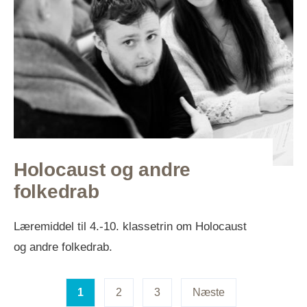
Holocaust og andre
folkedrab
Læremiddel til 4.-10. klassetrin om Holocaust
og andre folkedrab.
Indlægsinddeling
1
2
3
Næste