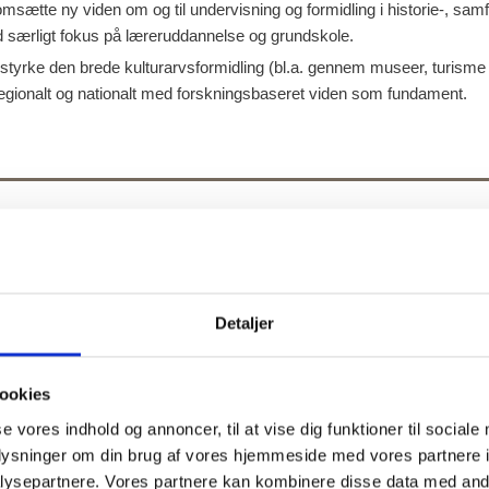
msætte ny viden om og til undervisning og formidling i historie-, sam
d særligt fokus på læreruddannelse og grundskole.
 styrke den brede kulturarvsformidling (bl.a. gennem museer, turisme 
regionalt og nationalt med forskningsbaseret viden som fundament.
ingsprojekter og
ngsaktiviteter
Detaljer
der med en række projekter, som spænder fra alt inden for historie- o
k, pædagogik, kultur og dannelse, historien som vækstmotor, tryg i d
ookies
angværende projekter samt vores afsluttede projekter og tilhørende 
se vores indhold og annoncer, til at vise dig funktioner til sociale
oplysninger om din brug af vores hjemmeside med vores partnere i
ysepartnere. Vores partnere kan kombinere disse data med andr