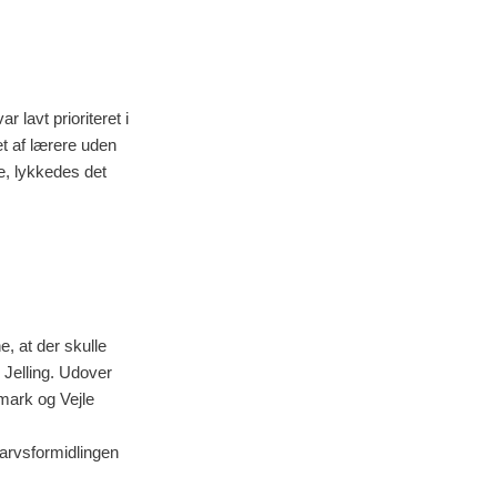
r lavt prioriteret i
et af lærere uden
de, lykkedes det
e, at der skulle
 Jelling. Udover
mark og Vejle
rarvsformidlingen