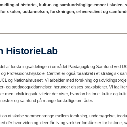
rmidling af historie-, kultur- og samfundsfaglige emner i skolen,
n for skolen, uddannelsen, forskningen, erhvervslivet og samfund
 HistorieLab
del af forskningsafdelingen i området Pædagogik og Samfund ved U
g Professionshøjskole. Centret er også forankret i et strategisk s
 UCL
og Nationalmuseet. Vi arbejder med forskning og udviklingsprojek
ærer- og pædagoguddannelser
,
herunder disses praksisfelter.
Vi f
acilite
 med udviklingsaktiviteter der viser, hvordan historie, kultur og kult
nnesker og samfund på mange forskellige områder.
ition at skabe sammenhænge mellem forskning, undersøgelse, teoriu
med
dér hvor viden og ideer får liv og vækker forståelser for historie, 