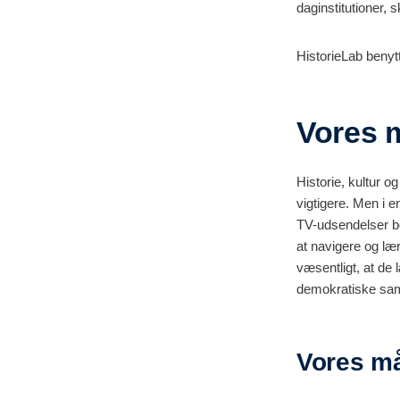
daginstitutioner,
s
HistorieLab benyt
Vores 
Historie, kultur o
vigtigere. Men i e
TV-udsendelser bo
at navigere og læ
væsentligt, at de 
demokratiske sam
Vores må