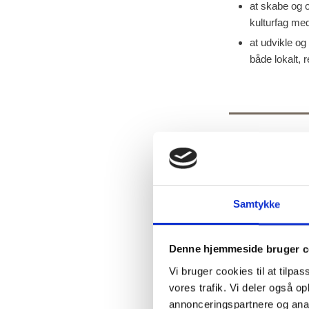
at skabe og o
kulturfag me
at udvikle og
både lokalt, 
Forskn
udvikli
Samtykke
HistorieLab arbej
kulturfagsdidakti
Denne hjemmeside bruger c
kan læse om de ig
Vi bruger cookies til at tilpas
udgivelser.
vores trafik. Vi deler også 
annonceringspartnere og anal