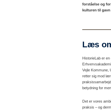
forståelse og fo
kulturen til gav
Læs om
HistorieLab
er en 
Erhvervsakademi o
Vejle Kommune
,
retter sig mod l
praksissamarbejder
betydning for me
Det er vores amb
praksis –
og der