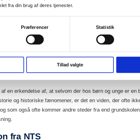
versigt
og dan dig et overblik over de projekter, som HistorieLab arb
et fra din brug af deres tjenester.
Præferencer
Statistik
ieLabs baggrund
 Nationalt Videncenter for Historie- og Kulturarvsformidling b
Tillad valgte
11 af Region Syddanmark, Vejle kommune og University Colle
af en erkendelse af, at selvom der hos børn og unge er en 
storie og historiske fænomener, er det en viden, der ofte ikk
, og som også ofte kommer andre steder fra end grundskole
sning.
ion fra NTS