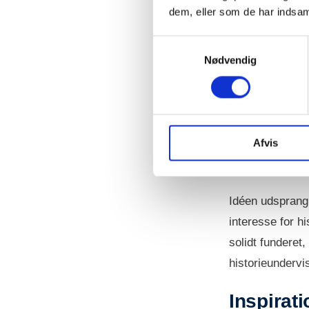
Se vores
projekto
dem, eller som de har indsaml
Samtykkevalg
Nødvendig
Histor
Forslaget om et
Afvis
udarbejdet i 20
Idéen udsprang 
interesse for hi
solidt funderet
historieundervi
Inspirat