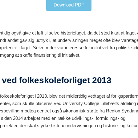
Download PDF
idig også give et løft til selve historiefaget, da det stod klart at faget va
andt andet gav sig udtryk i, at undervisningen meget ofte blev varetag
tence i faget. Selvom der var interesse for initiativet fra politisk si
mgang at skaffe finansiering til initiativet.
 ved folkeskoleforliget 2013
olkeskoleforliget i 2013, blev det midlertidig vedtaget af forligspartiern
enter, som skulle placeres ved University College Lillebælts afdeling i
ovsbevilling modtog centret også økonomisk støtte fra Region Syddan
iden 2014 arbejdet med en række udviklings-, formidlings- og
rojekter, der skal styrke historieundervisningen og historie- og kultu