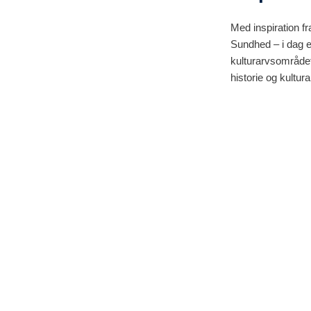
Med inspiration f
Sundhed – i dag e
kulturarvsområdet
historie og kultu