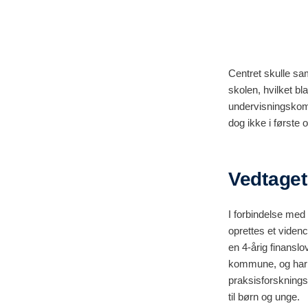
Centret skulle samt
skolen, hvilket bl
undervisningskompe
dog ikke i første o
Vedtaget
I forbindelse med f
oprettes et videnc
en 4-årig finansl
kommune, og har s
praksisforskningsp
til børn og unge.