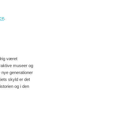
ce
.
drig været
eraktive museer og
e nye generationer
ets skyld er det
storien og i den