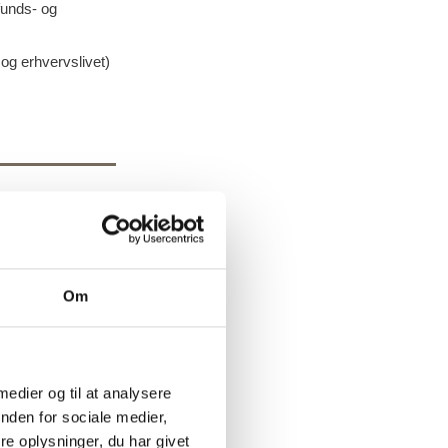
funds- og
og erhvervslivet)
Om
g
ebatten mm. Du
rapporter og
 medier og til at analysere
nden for sociale medier,
e oplysninger, du har givet