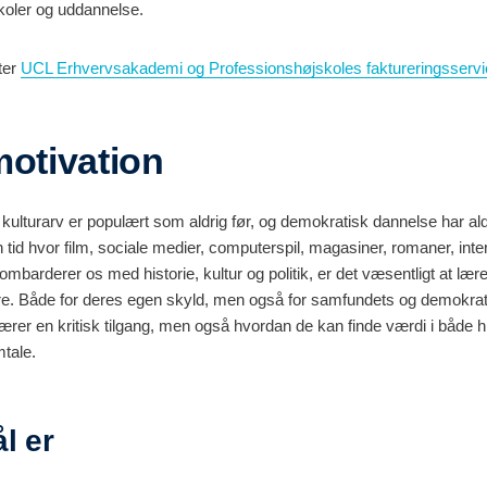
koler og uddannelse.
ter
UCL Erhvervsakademi og Professionshøjskoles faktureringsservi
motivation
g kulturarv er populært som aldrig før, og demokratisk dannelse har al
n tid hvor film, sociale medier, computerspil, magasiner, romaner, int
mbarderer os med historie, kultur og politik, er det væsentligt at lær
re. Både for deres egen skyld, men også for samfundets og demokrati
lærer en kritisk tilgang, men også hvordan de kan finde værdi i både hi
tale.
l er