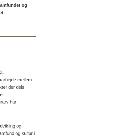
 samfundet og
et.
CL
amarbejde mellem
ter der dels
rer
urarv har
dvikling
og
samfund og kultur i