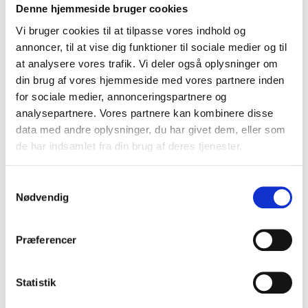
Kildebankstema om genforeningen
Denne hjemmeside bruger cookies
Vi bruger cookies til at tilpasse vores indhold og
Kildebankstema om hekse
annoncer, til at vise dig funktioner til sociale medier og til
at analysere vores trafik. Vi deler også oplysninger om
Kildebankstema om kærlighed, køn og
din brug af vores hjemmeside med vores partnere inden
seksualitet
for sociale medier, annonceringspartnere og
analysepartnere. Vores partnere kan kombinere disse
Kildebankstema om Rigsfællesskabet
data med andre oplysninger, du har givet dem, eller som
Kildebankstema om Slavegjort eller fri
de har indsamlet fra din brug af deres tjenester.
Kildebankstema om slaveriet og Vestindien
Samtykkevalg
Nødvendig
Kildebankstema om spadeslaget
Kildebankstema om Svenskerne –
Præferencer
nabovenner eller arvefjender?
Statistik
Kildebankstema om tyske flygtninge i
Danmark