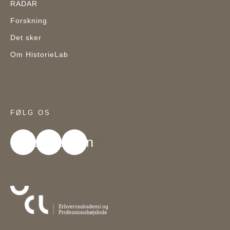
RADAR
Forskning
Det sker
Om HistorieLab
FØLG OS
acebook
Youtube
Linkedin