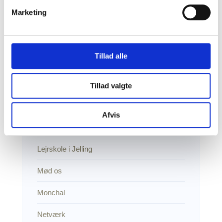
Marketing
Kildebansktema om genforeningen
Kildekritiske øvelser
Tillad alle
Kritisk digital dannelse
Kulturarv i børnehøjde
Tillad valgte
Læremidler
Afvis
Lærerudvikling
Lejrskole i Jelling
Mød os
Monchal
Netværk