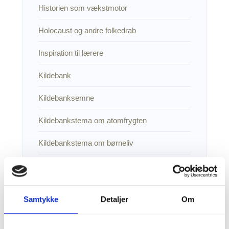
Historien som vækstmotor
Holocaust og andre folkedrab
Inspiration til lærere
Kildebank
Kildebanksemne
Kildebankstema om atomfrygten
Kildebankstema om børneliv
Kildebankstema om cykling
Kildebankstema om epidemier
Samtykke
Detaljer
Om
Kildebankstema om forbrydelse og straf