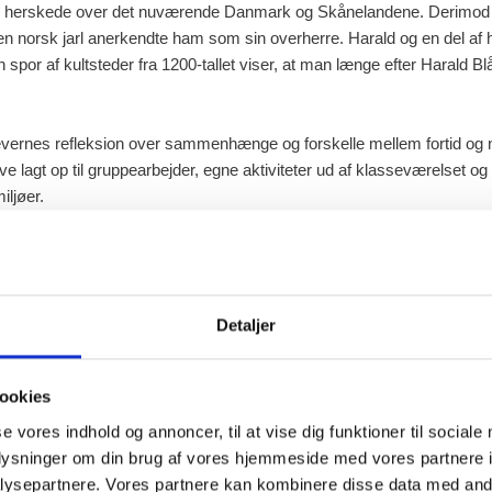
sk herskede over det nuværende Danmark og Skånelandene. Derimod
n norsk jarl anerkendte ham som sin overherre. Harald og en del af 
spor af kultsteder fra 1200-tallet viser, at man længe efter Harald Bl
levernes refleksion over sammenhænge og forskelle mellem fortid og nut
ve lagt op til gruppearbejder, egne aktiviteter ud af klasseværelset og
iljøer.
bejdet med udgangspunkt i DR’s serie Historien om Danmark.
Detaljer
en
sen
sen
ookies
se vores indhold og annoncer, til at vise dig funktioner til sociale
oplysninger om din brug af vores hjemmeside med vores partnere i
ysepartnere. Vores partnere kan kombinere disse data med andr