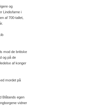
igere og
 Lindisfarne i
n af 700-tallet,
r.
kib
ds mod de britiske
nd og på de
 ledelse af konger
 med mordet på
ld Blåtands egen
Ringborgene vidner