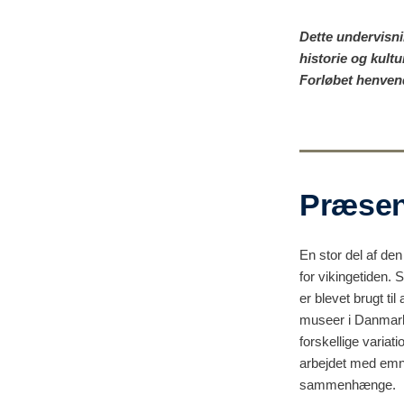
Dette undervisn
historie og kultu
Forløbet henvend
Præsen
En stor del af den
for vikingetiden. 
er blevet brugt ti
museer i Danmark 
forskellige variat
arbejdet med emne
sammenhænge.