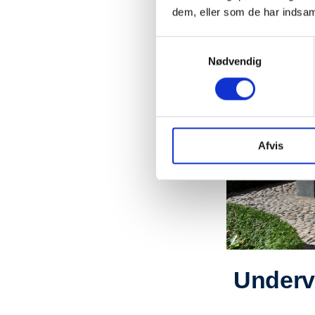
dem, eller som de har indsaml
Samtykkevalg
Nødvendig
Afvis
Underv