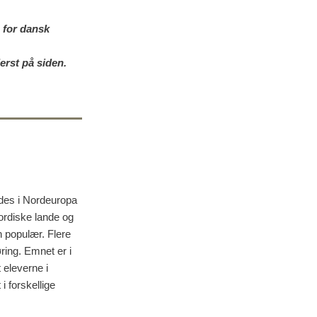
 for dansk
erst på siden.
aldes i Nordeuropa
nordiske lande og
en populær. Flere
ring. Emnet er i
 eleverne i
i forskellige