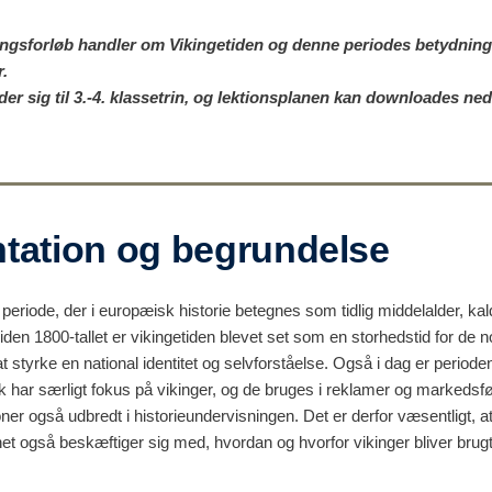
ingsforløb handler om Vikingetiden og denne periodes betydning
r.
er sig til 3.-4. klassetrin, og lektionsplanen kan downloades ned
tation og begrundelse
 periode, der i europæisk historie betegnes som tidlig middelalder, k
Siden 1800-tallet er vikingetiden blevet set som en storhedstid for de 
l at styrke en national identitet og selvforståelse. Også i dag er period
har særligt fokus på vikinger, og de bruges i reklamer og markedsfø
ioner også udbredt i historieundervisningen. Det er derfor væsentligt, at
t også beskæftiger sig med, hvordan og hvorfor vikinger bliver brugt 