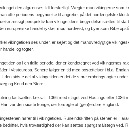
ikingetiden afgrænses lidt forskelligt. Vægter man vikingerne som kr
an ofte periodens begyndelse til angrebet på det nordengelske kloster
delsmæssigt perspektiv kan vikingetidens begyndelse sættes til starte
 den europæiske handel rykker mod nordvest, og byer som Ribe opstå
nkel vikingetiden ses under, er sejlet og det manøvredygtige vikinges
r handel og togter.
getiden op i en tidlig periode, der er kendetegnet ved vikingernes rai
der i Vesteuropa. Senere følger en tid med bosættelser i bl.a. Engla
. I den sidste del af vikingetiden er det de store erobringstogter under
æg og Knud den Store.
lutning fastsættes f.eks. til 1066 med slaget ved Hastings eller 1086
 Han var den sidste konge, der forsøgte at (gen)erobre England.
ingestenen hører til i vikingetiden. Runeindskriften på stenen er Hara
ne bedrifter, hvis troværdighed der kan sættes spørgsmålstegn ved. 