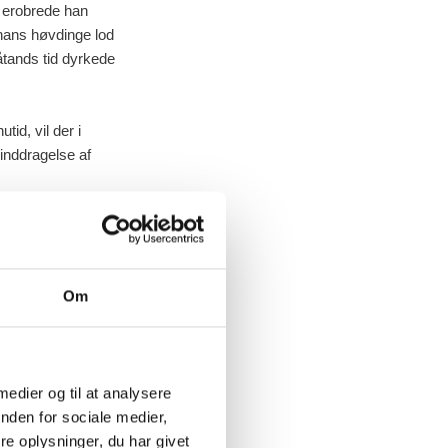
 erobrede han
hans høvdinge lod
åtands tid dyrkede
id, vil der i
 inddragelse af
Om
 medier og til at analysere
nden for sociale medier,
e oplysninger, du har givet