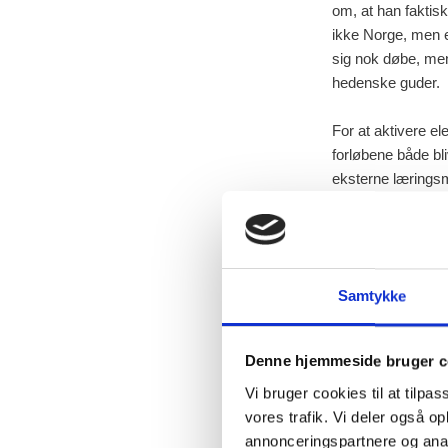
om, at han fakti
ikke Norge, men e
sig nok døbe, men 
hedenske guder.
For at aktivere e
forløbene både bli
eksterne læringsm
Forløbet er udar
Udarbejdet af:
Samtykke
Jens Aage Pouls
Marie Bonde Ole
Steen Chr. Steen
Denne hjemmeside bruger c
Vi bruger cookies til at tilpas
vores trafik. Vi deler også 
annonceringspartnere og anal