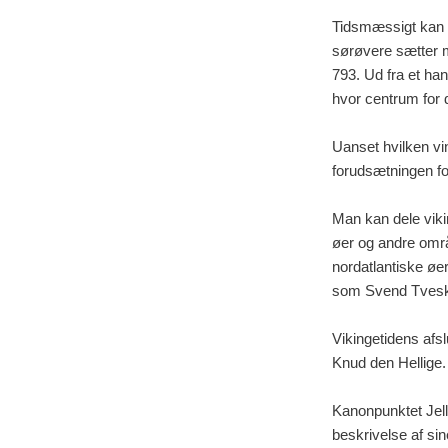
Tidsmæssigt kan v
sørøvere sætter m
793. Ud fra et han
hvor centrum for
Uanset hvilken vi
forudsætningen fo
Man kan dele vikin
øer og andre områ
nordatlantiske øer
som Svend Tvesk
Vikingetidens afs
Knud den Hellige.
Kanonpunktet Jell
beskrivelse af si