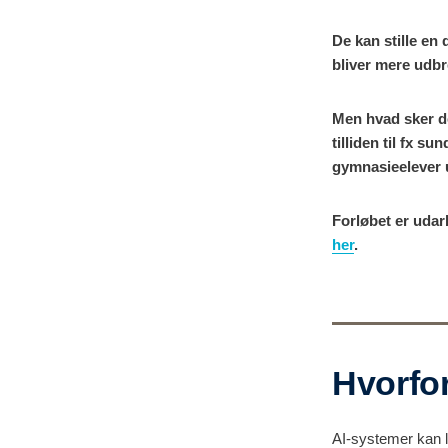
De kan stille en
bliver mere udbr
Men hvad sker der
tilliden til fx s
gymnasieelever 
Forløbet er udar
her
.
Hvorfor
AI-systemer kan 