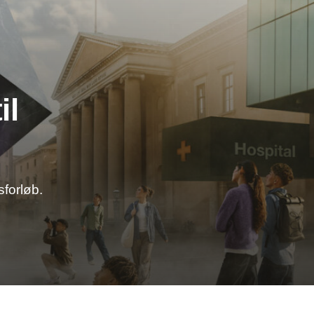
il
sforløb.