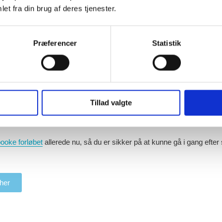
et fra din brug af deres tjenester.
 information
Præferencer
Statistik
 og htx
tre moduler à 90 min
Tillad valgte
forløbet bliver leveret til dit gymnasium
ooke forløbet
allerede nu, så du er sikker på at kunne gå i gang efte
 her