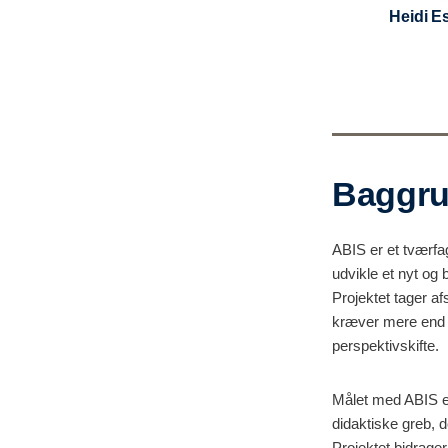
Heidi 
Baggrun
ABIS er et tværfa
udvikle et nyt og
Projektet tager a
kræver mere end 
perspektivskifte.
Målet med ABIS er
didaktiske greb, 
Projektet bidrager