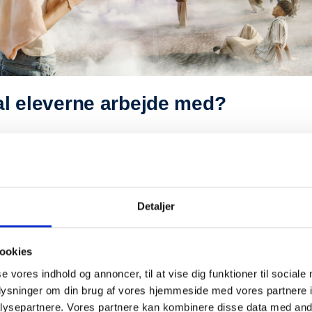
l eleverne arbejde med?
let til samfundsfag A og B til stx og htx. I forløbet skal eleverne vælg
de analyserer ved hjælp af en teoretisk model for ændring i tillid til ins
entlig institution at indføre et nyt AI-system. Eleverne skal undersøg
illiden til den offentlige institution og udarbejde en anbefaling til instit
r sænke tilliden til institutionen?
Detaljer
ejde med følgende problemstilling:
AI-systemer kan påvirke tilliden ti
ookies
positivt og negativt. Hvordan kan vi bevare den høje grad af tillid til inst
mtidig med, at vi udnytter AI-teknologiers potentialer?
se vores indhold og annoncer, til at vise dig funktioner til sociale
oplysninger om din brug af vores hjemmeside med vores partnere i
delt op i tre dele, som du kan læse om her.
ysepartnere. Vores partnere kan kombinere disse data med andr