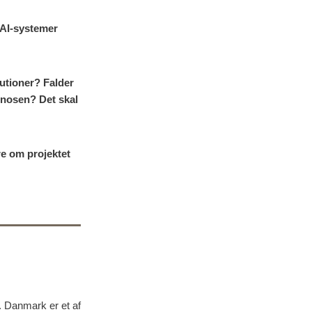
 AI-systemer
tutioner? Falder
iagnosen?
Det skal
e om projektet
 Danmark er et af