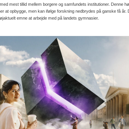
med mest tillid mellem borgere og samfundets institutioner. Denne høje 
r at opbygge, men kan ifølge forskning nedbrydes på ganske få år. D
højaktuelt emne at arbejde med på landets gymnasier.