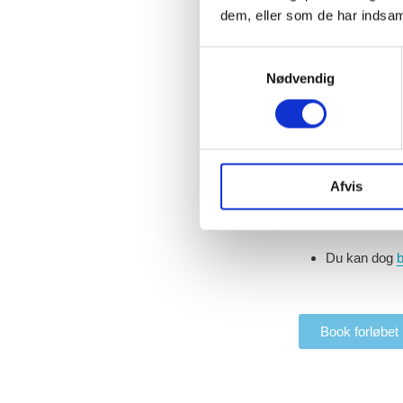
dem, eller som de har indsaml
Samtykkevalg
Praktisk
Nødvendig
Målrettet stx
Varighed på 
Afvis
Tryksager til 
Du kan dog
b
Book forløbet