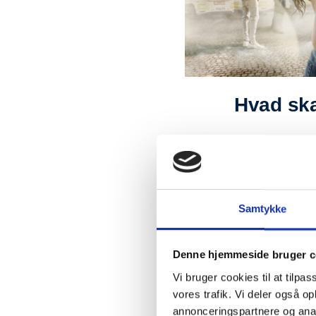
Hvad ska
Black Box er udvik
fiktive cases, som 
case ønsker en off
systemet påvirker t
AI-system øge elle
Samtykke
Eleverne skal arb
Denne hjemmeside bruger c
institutioner både 
danske samfund sa
Vi bruger cookies til at tilpas
vores trafik. Vi deler også 
Selve forløbet er 
annonceringspartnere og anal