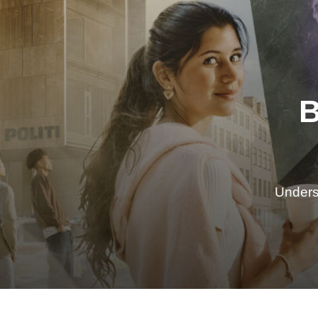
B
Undersø