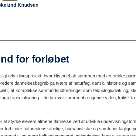
Eskelund Knudsen
d for forløbet
gligt udviklingsprojekt, hvor HistorieLab sammen med en række partne
 bredere dannelsesbegreb på tværs af naturfag, dansk, historie og sa
fsæt i, at komplekse samfundsudfordringer som teknologiudvikling, kl
faglig specialisering – de kræver sammenhængende viden, kritisk t
 at styrke elevers almene dannelse ved at udvikle undervisningsfor
der forbinder naturvidenskabelige, humanistiske og samfundsfaglige p
 dermed til en mere helhedsorienteret undervisning, hvor eleverne ruste