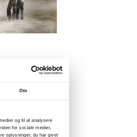
e imellem tre
titutioner. I hver
e, hvordan AI-
utionen. Vil det nye
Om
l en række
itutioner i det
 medier og til at analysere
nden for sociale medier,
e oplysninger, du har givet