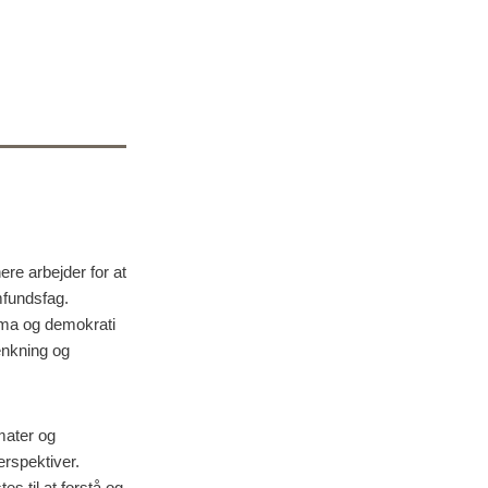
re arbejder for at
mfundsfag.
ima og demokrati
ænkning og
mater og
erspektiver.
s til at forstå og