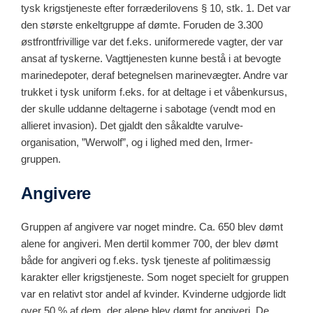
tysk krigstjeneste efter forræderilovens § 10, stk. 1. Det var
den største enkeltgruppe af dømte. Foruden de 3.300
østfrontfrivillige var det f.eks. uniformerede vagter, der var
ansat af tyskerne. Vagttjenesten kunne bestå i at bevogte
marinedepoter, deraf betegnelsen marinevægter. Andre var
trukket i tysk uniform f.eks. for at deltage i et våbenkursus,
der skulle uddanne deltagerne i sabotage (vendt mod en
allieret invasion). Det gjaldt den såkaldte varulve-
organisation, ”Werwolf”, og i lighed med den, Irmer-
gruppen.
Angivere
Gruppen af angivere var noget mindre. Ca. 650 blev dømt
alene for angiveri. Men dertil kommer 700, der blev dømt
både for angiveri og f.eks. tysk tjeneste af politimæssig
karakter eller krigstjeneste. Som noget specielt for gruppen
var en relativt stor andel af kvinder. Kvinderne udgjorde lidt
over 50 % af dem, der alene blev dømt for angiveri. De