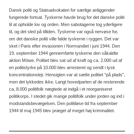
Dansk politi og Statsadvokaten for særlige anliggender
fungerede fortsat. Tyskerne havde brug for det danske politi
til at opholde lov og orden. Men sabotagerne tog yderligere
til, og det sled på tilliden. Tyskerne var også nervøse for,
om det danske politi ville falde tyskerne i ryggen. Det var
sket i Paris efter invasionen i Normandiet i juni 1944. Den
19. september 1944 gennemførte tyskerne den såkaldte
aktion Möwe. Politiet blev sat ud af kraft og ca. 2.000 ud af
en politistyrke på 10.000 blev arresteret og sendt i tysk
koncentrationslejr. Hensigten var at sætte politiet “på plads”,
men det lykkedes ikke. Langt hovedparten af de resterende
ca. 8.000 politifolk nægtede at indgå i et reorganiseret
politikorps. I stedet gik mange politifolk under jorden og ind i
modstandsbevægelsen. Den politiløse tid fra september
1944 til maj 1945 blev præget af meget høj kriminalitet.