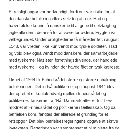
Et retsligt opgør var nødvendigt, fordi der var risiko for, at
den danske befolkning ellers selv tog affære. Had og
hævnfølelse kunne få danskerne til at gribe til selvtægt og
jagte alle dem, de anså for at være forrædere. Frygten var
velbegrundet. Under urolighederne få måneder før, i august
1943, var vreden ikke kun vendt mod tyske soldater. Had
og vold blev også vendt mod danskere, der samarbejdede
med tyskerne: Nazister, forretningsdrivende, der handlede
med tyskerne – og kvinder, der havde fået en tysk kæreste.
I løbet af 1944 fik Frihedsrådet større og større opbakning i
befolkningen. Det indså politikerne, og i august 1944 blev
der oprettet et kontaktudvalg mellem frihedsrådet og
politikerne. Tankerne fra ”Når Danmark atter er frit” blev
modnet af Frihedsrådet og politikerne i fællesskab. Og da
befrielsen kom, fandtes der allerede et grundlag for et
retsopgør. Det blev befrielsesregeringens opgave at skrive
lovteksten. Regeringen var sammensat af ni ministre fra de