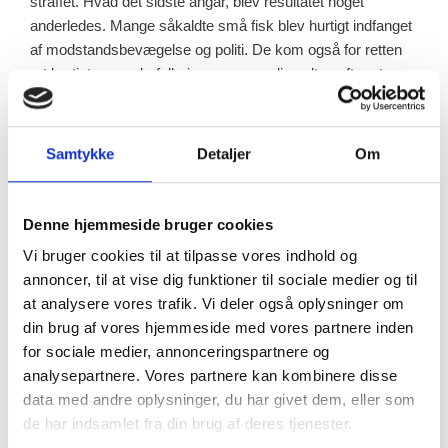
straffet. Hvad det sidste angår, blev resultatet noget
anderledes. Mange såkaldte små fisk blev hurtigt indfanget
af modstandsbevægelse og politi. De kom også for retten
ret hurtigt, mens befolkningen var særlig sultne efter at se
nogle landsforrædere dømt. Der blev derfor gjort udstrakt
brug af muligheden for at nedsætte straffen på grund af
formildende omstændigheder.
Samtykke
Detaljer
Om
De alvorligste former for
kollaboration
Denne hjemmeside bruger cookies
Vi bruger cookies til at tilpasse vores indhold og
Hvad anså lovgiverne så for ”alvorlig kollaboration”?
annoncer, til at vise dig funktioner til sociale medier og til
at analysere vores trafik. Vi deler også oplysninger om
Loven skulle straffe personer, der havde gjort noget
din brug af vores hjemmeside med vores partnere inden
strafbart for at fremme tyske interesser eller udøvet anden
for sociale medier, annonceringspartnere og
landsskadelig virksomhed.
analysepartnere. Vores partnere kan kombinere disse
data med andre oplysninger, du har givet dem, eller som
Mere specifikt nævnte loven personer i tysk uniform eller
de har indsamlet fra din brug af deres tjenester.
personer, der havde samarbejdet med tyske organisationer.