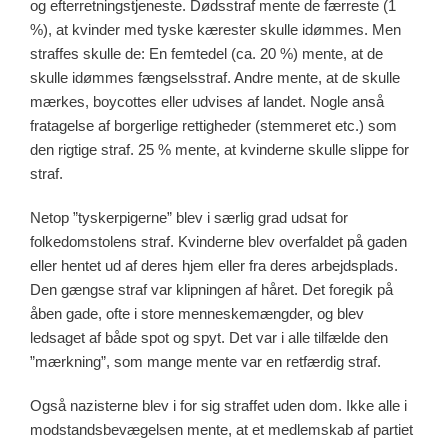
og efterretningstjeneste. Dødsstraf mente de færreste (1
%), at kvinder med tyske kærester skulle idømmes. Men
straffes skulle de: En femtedel (ca. 20 %) mente, at de
skulle idømmes fængselsstraf. Andre mente, at de skulle
mærkes, boycottes eller udvises af landet. Nogle anså
fratagelse af borgerlige rettigheder (stemmeret etc.) som
den rigtige straf. 25 % mente, at kvinderne skulle slippe for
straf.
Netop ”tyskerpigerne” blev i særlig grad udsat for
folkedomstolens straf. Kvinderne blev overfaldet på gaden
eller hentet ud af deres hjem eller fra deres arbejdsplads.
Den gængse straf var klipningen af håret. Det foregik på
åben gade, ofte i store menneskemængder, og blev
ledsaget af både spot og spyt. Det var i alle tilfælde den
”mærkning”, som mange mente var en retfærdig straf.
Også nazisterne blev i for sig straffet uden dom. Ikke alle i
modstandsbevægelsen mente, at et medlemskab af partiet