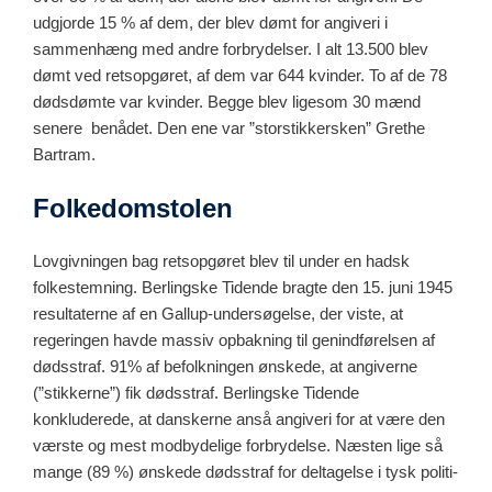
udgjorde 15 % af dem, der blev dømt for angiveri i
sammenhæng med andre forbrydelser. I alt 13.500 blev
dømt ved retsopgøret, af dem var 644 kvinder. To af de 78
dødsdømte var kvinder. Begge blev ligesom 30 mænd
senere benådet. Den ene var ”storstikkersken” Grethe
Bartram.
Folkedomstolen
Lovgivningen bag retsopgøret blev til under en hadsk
folkestemning. Berlingske Tidende bragte den 15. juni 1945
resultaterne af en Gallup-undersøgelse, der viste, at
regeringen havde massiv opbakning til genindførelsen af
dødsstraf. 91% af befolkningen ønskede, at angiverne
(”stikkerne”) fik dødsstraf. Berlingske Tidende
konkluderede, at danskerne anså angiveri for at være den
værste og mest modbydelige forbrydelse. Næsten lige så
mange (89 %) ønskede dødsstraf for deltagelse i tysk politi-