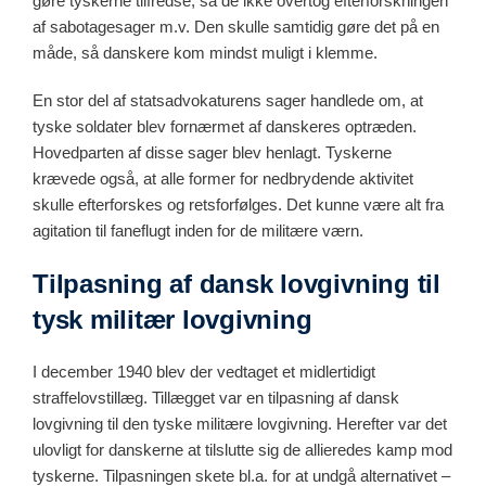
gøre tyskerne tilfredse, så de ikke overtog efterforskningen
af sabotagesager m.v. Den skulle samtidig gøre det på en
måde, så danskere kom mindst muligt i klemme.
En stor del af statsadvokaturens sager handlede om, at
tyske soldater blev fornærmet af danskeres optræden.
Hovedparten af disse sager blev henlagt. Tyskerne
krævede også, at alle former for nedbrydende aktivitet
skulle efterforskes og retsforfølges. Det kunne være alt fra
agitation til faneflugt inden for de militære værn.
Tilpasning af dansk lovgivning til
tysk militær lovgivning
I december 1940 blev der vedtaget et midlertidigt
straffelovstillæg. Tillægget var en tilpasning af dansk
lovgivning til den tyske militære lovgivning. Herefter var det
ulovligt for danskerne at tilslutte sig de allieredes kamp mod
tyskerne. Tilpasningen skete bl.a. for at undgå alternativet –