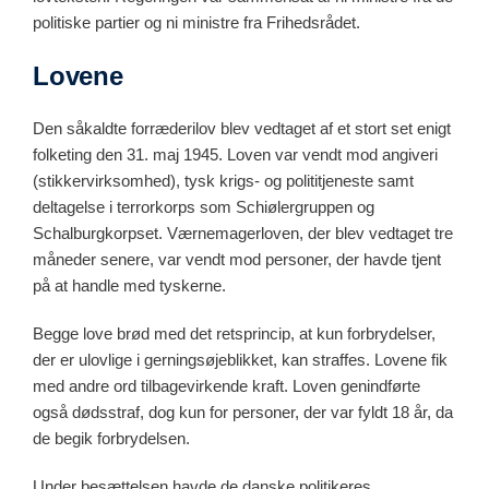
politiske partier og ni ministre fra Frihedsrådet.
Lovene
Den såkaldte forræderilov blev vedtaget af et stort set enigt
folketing den 31. maj 1945. Loven var vendt mod angiveri
(stikkervirksomhed), tysk krigs- og polititjeneste samt
deltagelse i terrorkorps som Schiølergruppen og
Schalburgkorpset. Værnemagerloven, der blev vedtaget tre
måneder senere, var vendt mod personer, der havde tjent
på at handle med tyskerne.
Begge love brød med det retsprincip, at kun forbrydelser,
der er ulovlige i gerningsøjeblikket, kan straffes. Lovene fik
med andre ord tilbagevirkende kraft. Loven genindførte
også dødsstraf, dog kun for personer, der var fyldt 18 år, da
de begik forbrydelsen.
Under besættelsen havde de danske politikeres