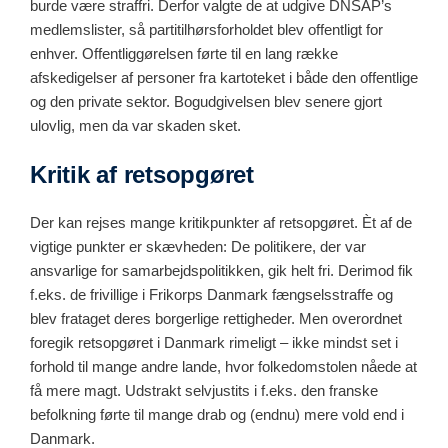
burde være straffri. Derfor valgte de at udgive DNSAP’s
medlemslister, så partitilhørsforholdet blev offentligt for
enhver. Offentliggørelsen førte til en lang række
afskedigelser af personer fra kartoteket i både den offentlige
og den private sektor. Bogudgivelsen blev senere gjort
ulovlig, men da var skaden sket.
Kritik af retsopgøret
Der kan rejses mange kritikpunkter af retsopgøret. Èt af de
vigtige punkter er skævheden: De politikere, der var
ansvarlige for samarbejdspolitikken, gik helt fri. Derimod fik
f.eks. de frivillige i Frikorps Danmark fængselsstraffe og
blev frataget deres borgerlige rettigheder. Men overordnet
foregik retsopgøret i Danmark rimeligt – ikke mindst set i
forhold til mange andre lande, hvor folkedomstolen nåede at
få mere magt. Udstrakt selvjustits i f.eks. den franske
befolkning førte til mange drab og (endnu) mere vold end i
Danmark.