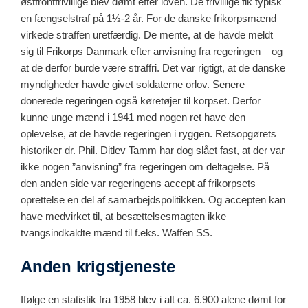
østfrontfrivillige blev dømt efter loven. De frivillige fik typisk
en fængselstraf på 1½-2 år. For de danske frikorpsmænd
virkede straffen uretfærdig. De mente, at de havde meldt
sig til Frikorps Danmark efter anvisning fra regeringen – og
at de derfor burde være straffri. Det var rigtigt, at de danske
myndigheder havde givet soldaterne orlov. Senere
donerede regeringen også køretøjer til korpset. Derfor
kunne unge mænd i 1941 med nogen ret have den
oplevelse, at de havde regeringen i ryggen. Retsopgørets
historiker dr. Phil. Ditlev Tamm har dog slået fast, at der var
ikke nogen ”anvisning” fra regeringen om deltagelse. På
den anden side var regeringens accept af frikorpsets
oprettelse en del af samarbejdspolitikken. Og accepten kan
have medvirket til, at besættelsesmagten ikke
tvangsindkaldte mænd til f.eks. Waffen SS.
Anden krigstjeneste
Ifølge en statistik fra 1958 blev i alt ca. 6.900 alene dømt for