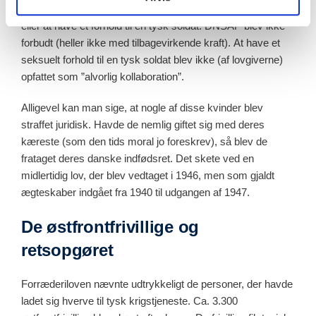
Det var ikke strafbart at være medlem af et politisk parti
eller at have et forhold til en tysk soldat. DNSAP blev ikke
forbudt (heller ikke med tilbagevirkende kraft). At have et
seksuelt forhold til en tysk soldat blev ikke (af lovgiverne)
opfattet som ”alvorlig kollaboration”.
Alligevel kan man sige, at nogle af disse kvinder blev
straffet juridisk. Havde de nemlig giftet sig med deres
kæreste (som den tids moral jo foreskrev), så blev de
frataget deres danske indfødsret. Det skete ved en
midlertidig lov, der blev vedtaget i 1946, men som gjaldt
ægteskaber indgået fra 1940 til udgangen af 1947.
De østfrontfrivillige og
retsopgøret
Forræderiloven nævnte udtrykkeligt de personer, der havde
ladet sig hverve til tysk krigstjeneste. Ca. 3.300