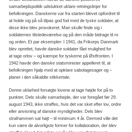
samarbejdspolitik udstukket uklare retningslinjer for
befolkningen. Danskerne var fra starten blevet opfordret til
at holde sig på så tilpas god fod med de tyske soldater, at
disse ikke blev provokeret. Man skulle finde sig i
soldaternes tilstedeværelse og på den måde bidrage til ro
og orden. Et par eksempler: I 1941, da Frikorps Danmark
blev oprettet, havde danske soldater fået mulighed for
at tage orlov – og kæmpe for tyskerne på Østfronten. I
1942 havde den danske statsminister appelleret til, at
befolkningen hjalp med at opklare sabotagesager og –
planer i den såkaldte stikkertale.
Denne uklarhed forsøgte lovene at tage højde for på to
punkter. Dels skulle samarbejde, der var foregået før 29.
august 1943, ikke straffes, hvis det var sket efter lov, ordre
eller anvisning af danske myndigheder. Dels blev
straframmen sat højt – til minimum 4 år. Dermed ville det
kun være de alvorligste former for kollaboration, der blev