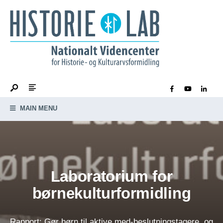
MAIN MENU
Laboratorium for
børnekulturformidling
Rapport: Gør børn til aktive med-beslutningstagere, og