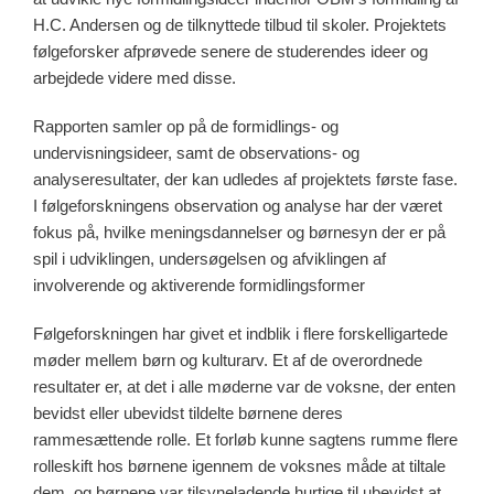
H.C. Andersen og de tilknyttede tilbud til skoler. Projektets
følgeforsker afprøvede senere de studerendes ideer og
arbejdede videre med disse.
Rapporten samler op på de formidlings- og
undervisningsideer, samt de observations- og
analyseresultater, der kan udledes af projektets første fase.
I følgeforskningens observation og analyse har der været
fokus på, hvilke meningsdannelser og børnesyn der er på
spil i udviklingen, undersøgelsen og afviklingen af
involverende og aktiverende formidlingsformer
Følgeforskningen har givet et indblik i flere forskelligartede
møder mellem børn og kulturarv. Et af de overordnede
resultater er, at det i alle møderne var de voksne, der enten
bevidst eller ubevidst tildelte børnene deres
rammesættende rolle. Et forløb kunne sagtens rumme flere
rolleskift hos børnene igennem de voksnes måde at tiltale
dem, og børnene var tilsyneladende hurtige til ubevidst at