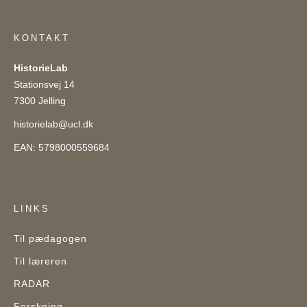
KONTAKT
HistorieLab
Stationsvej 14
7300 Jelling
historielab@ucl.dk
EAN: 5798000559684
LINKS
Til pædagogen
Til læreren
RADAR
Forskning