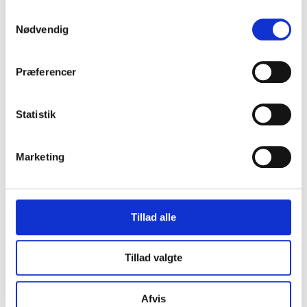
Samtykkevalg
Læs rapporten her
Nødvendig
Præferencer
Statistik
Baggrund for
projektet
Marketing
Følgeforskningen og rapporten er udarbejdet af
Tillad alle
Mette Vedel Kiilerich (OBM) med støtte fra
HistorieLab.
Tillad valgte
Læs rapporten som pdf
Afvis