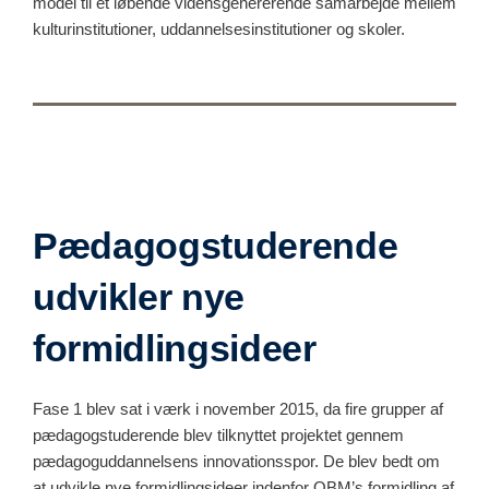
model til et løbende vidensgenererende samarbejde mellem
kulturinstitutioner, uddannelsesinstitutioner og skoler.
Pædagogstuderende
udvikler nye
formidlingsideer
Fase 1 blev sat i værk i november 2015, da fire grupper af
pædagogstuderende blev tilknyttet projektet gennem
pædagoguddannelsens innovationsspor. De blev bedt om
at udvikle nye formidlingsideer indenfor OBM’s formidling af