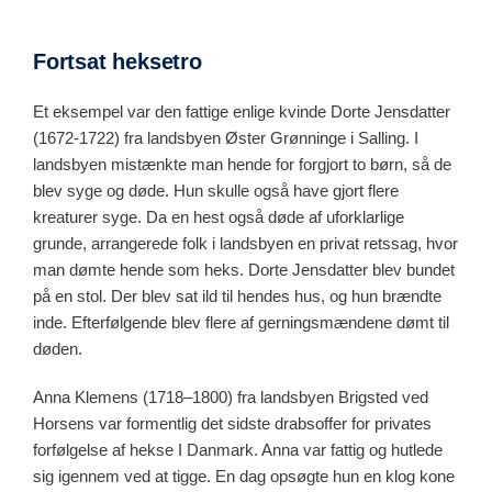
Fortsat heksetro
Et eksempel var den fattige enlige kvinde Dorte Jensdatter
(1672-1722) fra landsbyen Øster Grønninge i Salling. I
landsbyen mistænkte man hende for forgjort to børn, så de
blev syge og døde. Hun skulle også have gjort flere
kreaturer syge. Da en hest også døde af uforklarlige
grunde, arrangerede folk i landsbyen en privat retssag, hvor
man dømte hende som heks. Dorte Jensdatter blev bundet
på en stol. Der blev sat ild til hendes hus, og hun brændte
inde. Efterfølgende blev flere af gerningsmændene dømt til
døden.
Anna Klemens (1718–1800) fra landsbyen Brigsted ved
Horsens var formentlig det sidste drabsoffer for privates
forfølgelse af hekse I Danmark. Anna var fattig og hutlede
sig igennem ved at tigge. En dag opsøgte hun en klog kone