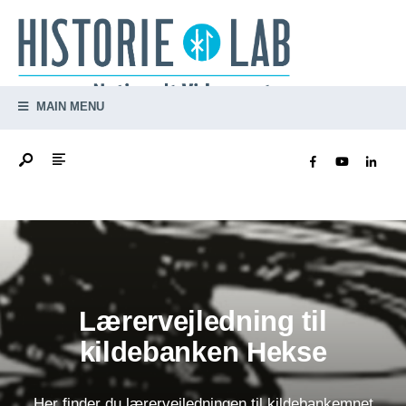
MAIN MENU
Lærervejledning til
kildebanken Hekse
Her finder du lærervejledningen til kildebankemnet