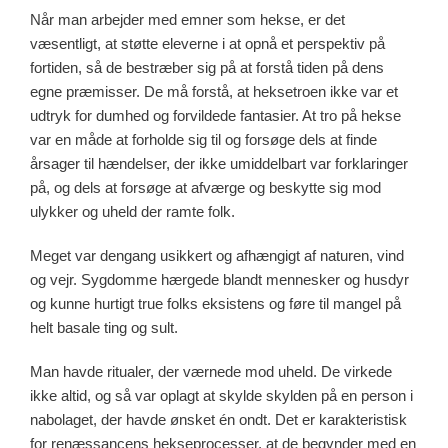
Når man arbejder med emner som hekse, er det
væsentligt, at støtte eleverne i at opnå et perspektiv på
fortiden, så de bestræber sig på at forstå tiden på dens
egne præmisser. De må forstå, at heksetroen ikke var et
udtryk for dumhed og forvildede fantasier. At tro på hekse
var en måde at forholde sig til og forsøge dels at finde
årsager til hændelser, der ikke umiddelbart var forklaringer
på, og dels at forsøge at afværge og beskytte sig mod
ulykker og uheld der ramte folk.
Meget var dengang usikkert og afhængigt af naturen, vind
og vejr. Sygdomme hærgede blandt mennesker og husdyr
og kunne hurtigt true folks eksistens og føre til mangel på
helt basale ting og sult.
Man havde ritualer, der værnede mod uheld. De virkede
ikke altid, og så var oplagt at skylde skylden på en person i
nabolaget, der havde ønsket én ondt. Det er karakteristisk
for renæssancens hekseprocesser, at de begynder med en