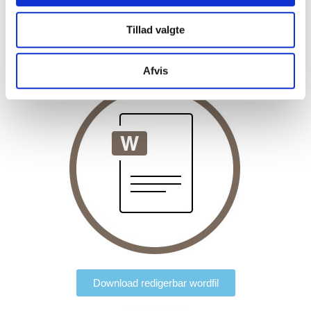
OBS! Bilagene ligger i den redigérbare wordfil.
Tillad valgte
Afvis
Download redigerbar wordfil