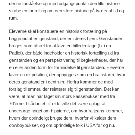
denne forståelse og med udgangspunkt i den lille historie
skabe en fortælling om den store historie på tværs af tid og
rum.
Eleverne skal konstruere en historisk fortælling på
baggrund af en genstand, der er i deres hjem. Genstanden
bruges som afsæt for at lave en billedcollage (fx i en
Padlet), der både indeholder en historisk fortælling ud fra
genstanden og en perspektivering til begivenheder, der har
en eller anden form for forbindelse til genstanden. Eleverne
laver en disposition, der opbygges som en brainstorm, hvor
deres genstand er i centrum. Herfra kommer de med
forslag til emner, der relaterer sig til genstanden. Det kan
være, at man har taget sin mors kassebukser med fra
70’erne. I sådan et tilfælde ville det være oplagt at
undersøge noget om hippierne, om hvorfra jeans kommer,
hvem der oprindeligt brugte dem, hvorfor vi kalder dem
cowboybukser, og om oprindelige folk i USA før og nu.