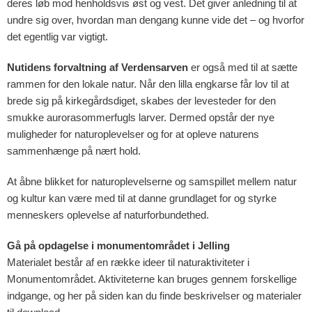
deres løb mod henholdsvis øst og vest. Det giver anledning til at
undre sig over, hvordan man dengang kunne vide det – og hvorfor
det egentlig var vigtigt.
Nutidens forvaltning af Verdensarven
er også med til at sætte
rammen for den lokale natur. Når den lilla engkarse får lov til at
brede sig på kirkegårdsdiget, skabes der levesteder for den
smukke aurorasommerfugls larver. Dermed opstår der nye
muligheder
for
naturoplevelser og for
at
o
pleve naturens
sammenhænge på nært hold.
At åbne blikket for naturoplevelserne og samspillet mellem natur
og kultur kan være med til at danne grundlaget for og styrke
menneskers oplevelse af
naturforbundethed.
Gå på opdagelse i monumentområdet i Jelling
Materialet består af en række ideer til naturaktiviteter i
Monumentområdet. Aktiviteterne kan bruges gennem forskellige
indgange, og her på siden kan du finde beskrivelser og materialer