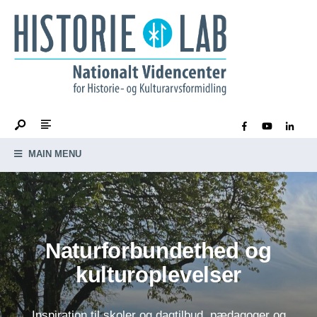
MAIN MENU
Naturforbundethed og
kulturoplevelser
Inspiration til skoler og dagtilbud, pædagoger og