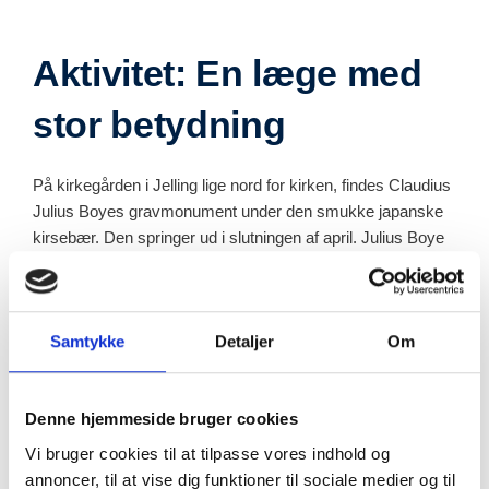
Aktivitet: En læge med
stor betydning
På kirkegården i Jelling lige nord for kirken, findes Claudius
Julius Boyes gravmonument under den smukke japanske
kirsebær. Den springer ud i slutningen af april. Julius Boye
har en spændende historie.
På kirkegården findes flere ældre gravsten der kan være
med til at fortælle stedets historie, Claudius Julius Boyes
Samtykke
Detaljer
Om
sten er blot en af dem. Ved Jellingstenene findes fx tre
jernkors som monument over to tidligere præster og en
præstefrue. De er også værd at kigge nærmere på.
Denne hjemmeside bruger cookies
Vi bruger cookies til at tilpasse vores indhold og
Men denen aktivitet kan I gå på opdagelse efter
annoncer, til at vise dig funktioner til sociale medier og til