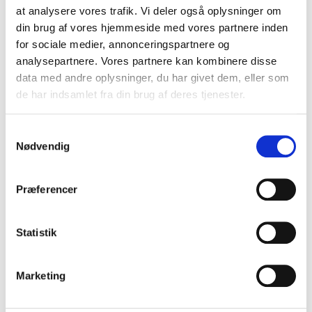
mikrohistorier om kirkegårdens natur, de mennesker der
at analysere vores trafik. Vi deler også oplysninger om
engang var her, og de fortællinger stedet gemmer på.
din brug af vores hjemmeside med vores partnere inden
for sociale medier, annonceringspartnere og
analysepartnere. Vores partnere kan kombinere disse
Klik her for at downloade aktivitet (PDF)
data med andre oplysninger, du har givet dem, eller som
de har indsamlet fra din brug af deres tjenester.
Samtykkevalg
Nødvendig
Aktivitetshæfte
Præferencer
Vi har samlet alle aktiviteter i et hæfte inkl. en vejledning til
Statistik
lærere og pædagoger. Den kan du downloade i en
printvenlig version.
Marketing
Download hæfte med vejledning (PDF)