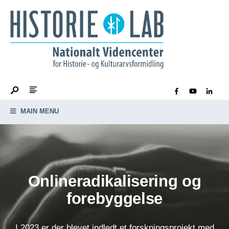
MAIN MENU
Onlineradikalisering og
forebyggelse
I 2023 er der blevet indledt et forskningsprojekt med