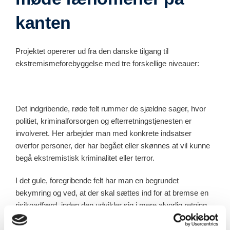
kanten
Projektet opererer ud fra den danske tilgang til
ekstremismeforebyggelse med tre forskellige niveauer:
Det indgribende, røde felt rummer de sjældne sager, hvor
politiet, kriminalforsorgen og efterretningstjenesten er
involveret. Her arbejder man med konkrete indsatser
overfor personer, der har begået eller skønnes at vil kunne
begå ekstremistisk kriminalitet eller terror.
I det gule, foregribende felt har man en begrundet
bekymring og ved, at der skal sættes ind for at bremse en
risikoadfærd, inden den udvikler sig i mere alvorlig retning.
For eksempel, når der i en 8. klasse foregår deling af en
voldsvideo eller andet ulovligt materiale, hvor de unge ikke