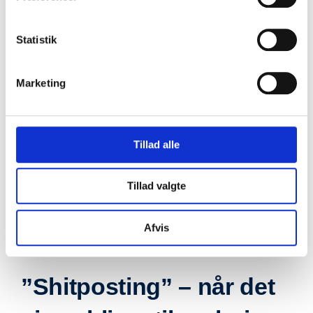
ind i fællesskaber, hvor de ikke er bevidste
om risikoen for, at det kammer over. De
Statistik
brede, opbyggende indsatser skal således
Marketing
ruste alle børn og unge til at deltage på lige
fod i et demokratisk samfund og give dem
kritiske kompetencer til at få øje på og stå
Tillad alle
imod eksempelvis hadefuldt indhold på de
sociale medier.
Tillad valgte
Rikke Alberg Peters
Afvis
Lektor, ph.d.
”Shitposting” – når det