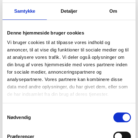
ved, at de gør noget ulovligt.
Samtykke
Detaljer
Om
Her kan f.eks. pædagoger sætte ind med relationsarbejde i
skolen, på gadeplan og i institutioner, ligesom de
Denne hjemmeside bruger cookies
fagprofessionelle omkring de unge kan trække på lokale
Vi bruger cookies til at tilpasse vores indhold og
kriminalpræventive samarbejder som fx SSP, info-huse,
annoncer, til at vise dig funktioner til sociale medier og til
politi og kommune, hvor man i fællesskab kan drøfte
at analysere vores trafik. Vi deler også oplysninger om
bekymrende tendenser.
din brug af vores hjemmeside med vores partnere inden
Det grønne, opbyggende område omfatter reelt alle børn og
for sociale medier, annonceringspartnere og
unge, fortæller Rikke Louise Alberg Peters:
analysepartnere. Vores partnere kan kombinere disse
data med andre oplysninger, du har givet dem, eller som
de har indsamlet fra din brug af deres tjenester.
Forskningen viser, at alle kan blive udsat
Samtykkevalg
for forskellige fænomener pga. dynamikker
Nødvendig
på sociale medier, og fordi de af
nysgerrighed og interesse kan blive trukket
Præferencer