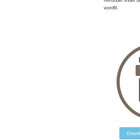
Herunder finder du
wordfil.
Downlo