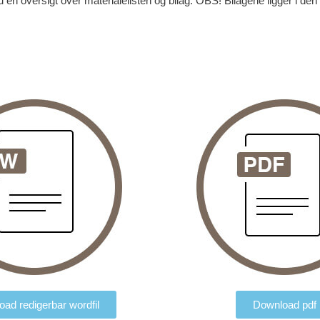
 en oversigt over materialelisten og bilag. OBS! Bilagene ligger i den
ad redigerbar wordfil
Download pdf