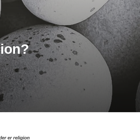
tion?
er er religion