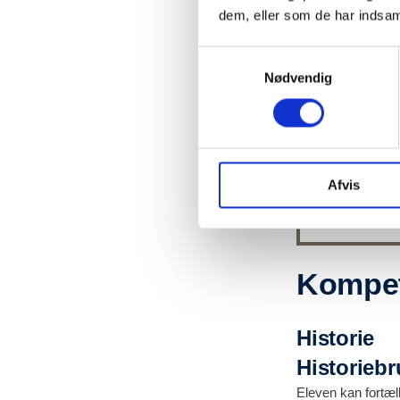
dem, eller som de har indsaml
Samtykkevalg
Nødvendig
Problem
Hvilke samme
Afvis
Kompet
Historie
Historieb
Eleven kan fortæl