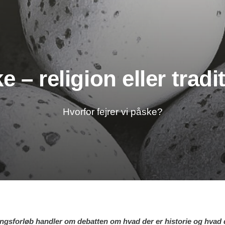
e – religion eller tradi
Hvorfor fejrer vi påske?
ngsforløb handler om debatten om hvad der er historie og hvad d