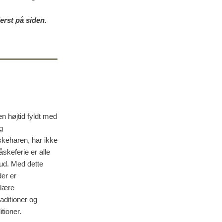
erst på siden.
 højtid fyldt med
g
skeharen, har ikke
skeferie er alle
bud. Med dette
der er
ulære
ditioner og
tioner.