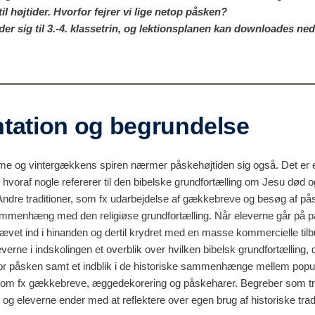
l højtider. Hvorfor fejrer vi lige netop påsken?
er sig til 3.-4. klassetrin, og lektionsplanen kan downloades ned
tation og begrundelse
e og vintergækkens spiren nærmer påskehøjtiden sig også. Det er en
 hvoraf nogle refererer til den bibelske grundfortælling om Jesu død o
ndre traditioner, som fx udarbejdelse af gækkebreve og besøg af på
mmenhæng med den religiøse grundfortælling. Når eleverne går på på
 vævet ind i hinanden og dertil krydret med en masse kommercielle til
leverne i indskolingen et overblik over hvilken bibelsk grundfortælling, 
or påsken samt et indblik i de historiske sammenhænge mellem pop
 som fx gækkebreve, æggedekorering og påskeharer. Begreber som tra
, og eleverne ender med at reflektere over egen brug af historiske tradi