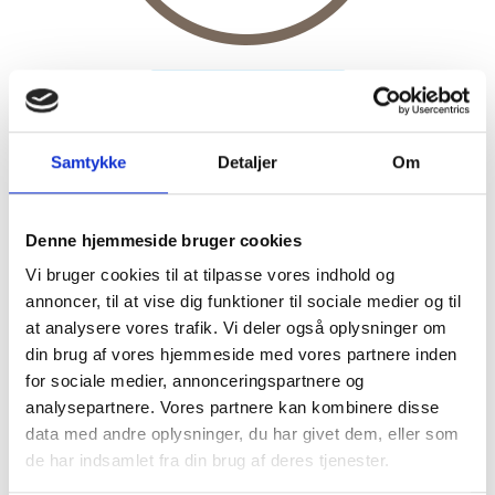
Gå til LinkedIn-profil
Samtykke
Detaljer
Om
Baggrund
Denne hjemmeside bruger cookies
Vi bruger cookies til at tilpasse vores indhold og
Jeg har en baggrund som cand.it i webkommunikation
annoncer, til at vise dig funktioner til sociale medier og til
med specialisering i webformidling fra
Syddansk
at analysere vores trafik. Vi deler også oplysninger om
din brug af vores hjemmeside med vores partnere inden
Universitet
. Særligt bruger jeg kræfter på at
for sociale medier, annonceringspartnere og
kommunikere gennem lyd, video og grafik og har stor
analysepartnere. Vores partnere kan kombinere disse
fokus på relationsskabende formidling.
data med andre oplysninger, du har givet dem, eller som
de har indsamlet fra din brug af deres tjenester.