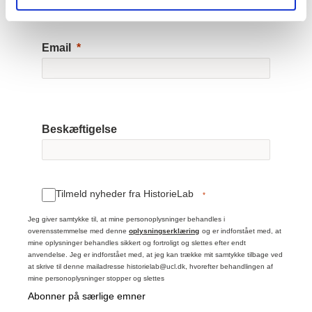
Email
Beskæftigelse
Tilmeld nyheder fra HistorieLab
Jeg giver samtykke til, at mine personoplysninger behandles i
overensstemmelse med denne
oplysningserklæring
og er indforstået med, at
mine oplysninger behandles sikkert og fortroligt og slettes efter endt
anvendelse. Jeg er indforstået med, at jeg kan trække mit samtykke tilbage ved
at skrive til denne mailadresse historielab@ucl.dk, hvorefter behandlingen af
mine personoplysninger stopper og slettes
Abonner på særlige emner