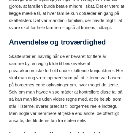
gjorde, at familien burde betale mindre i skat. Det er værd at
lægge mærke til, at hver familie kun optræder én gang på
skattelisten: Det var manden i familien, der havde pligt til at
svare skat for hele familien – også af konens indtægt.
Anvendelse og troværdighed
Skattelister er, navnlig når de er bevaret for flere år i
samme by, en vigtig kilde til beskrivelse af
privatøkonomiske forhold under skiftende konjunkturer. Her
skal man dog være opmærksom på, at listerne var baseret
på borgernes egne oplysninger om, hvor meget de tjente.
Selv om man havde visse måder at kontrollere disse tal på,
så kan man ikke uden videre regne med, at de beløb, som
står i listerne, svarer præcist til borgernes reelle indtægt.
Men nogle var nemmere at tjekke end andre: de offentligt
ansatte, der fik deres løn fra staten selv.