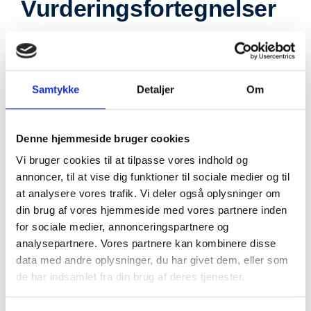
Vurderingsfortegnelser
I 1901 blev det bestemt, at al fast ejendom i Danmark
skulle vurderes, det skulle afgøres, hvor stor en værdi for
eksempel en gård repræsenterede. Formålet var
Samtykke
Detaljer
Om
beskatning. Vurderingerne skulle foretages af et nedsat
vurderingsråd og skulle foretages omkring hvert fjerde år.
Vurderingsfortegnelserne indeholder det nedsatte råds
Denne hjemmeside bruger cookies
vurderinger.
Vi bruger cookies til at tilpasse vores indhold og
annoncer, til at vise dig funktioner til sociale medier og til
Indhold
at analysere vores trafik. Vi deler også oplysninger om
din brug af vores hjemmeside med vores partnere inden
I fortegnelserne bør alle ejendomme i et givet sogn kunne
for sociale medier, annonceringspartnere og
findes. Foruden ejers navn og stilling, findes her en lang
analysepartnere. Vores partnere kan kombinere disse
række oplysninger om selve ejendommen. Om
data med andre oplysninger, du har givet dem, eller som
ejendommen oplyses: beliggenhed, beskrevet med by,
de har indsamlet fra din brug af deres tjenester.
sogn og matrikelnummer, anvendelse, var det landbrug
eller blot almindelig beboelse, areal, i tønder og skæpper på