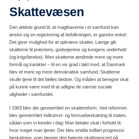
Skattevæsen
Den ældste grund til, at magthaverne i et samfund kan
ønske sig en registrering af befolkningen, er ganske enkel:
Det giver mulighed for at opkræve skatter. Længe gik
skatterne til præstens, godsejerens og kongens underhold
(og krigsførelse). Men skatterne ændrede mere og mere
formål og karakter – til en vis grad i takt med, at Danmark
blev et mere og mere demokratisk samfund. Skatterne
skulle tjene til det fælles bedste. Og måden at beregne skat
på kunne være med til at udligne de værste sociale
uligheder i samfundet.
I 1903 blev der gennemført en skattereform. Ved reformen
blev gennemført indkomst- og formuebeskatning til staten,
sådan som vi kender i dag: Man betaler skat i forhold til,
hvor meget man tjener. Der blev endda indført progressiv
beskatning, som lægger den højeste skatteprocent på