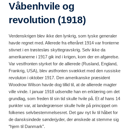
Våbenhvile og
revolution (1918)
Verdenskrigen blev ikke den lynkrig, som tyske generaler
havde regnet med. Allerede fra efteråret 1914 var fronterne
stivnet i en trøstesløs skyttegravskrig. Selv ikke da
amerikanerne i 1917 gik ind i krigen, kom der en afgørelse.
Var vestfronten styrket for de allierede (Rusland, England,
Frankrig, USA), blev østfronten svækket med den russiske
revoluton i oktober 1917. Den amerikanske præsident
Woodrow Wilson havde dog tillid til, at de allierede magter
ville vinde. I januar 1918 udsendte han en erklæring om det
grundlag, som freden til sin tid skulle hvile på. Et af hans 14
punkter var, at landegrænser skulle hvile på princippet om
folkenes selvbestemmelsesret. Det gav nyt liv til håbet for
de dansksindede sønderjyder, der ønskede at stemme sig
“hjem til Danmark”.