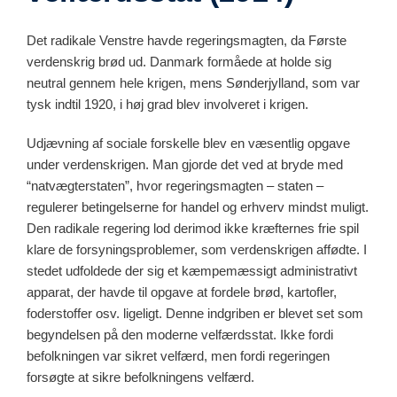
Det radikale Venstre havde regeringsmagten, da Første
verdenskrig brød ud. Danmark formåede at holde sig
neutral gennem hele krigen, mens Sønderjylland, som var
tysk indtil 1920, i høj grad blev involveret i krigen.
Udjævning af sociale forskelle blev en væsentlig opgave
under verdenskrigen. Man gjorde det ved at bryde med
“natvægterstaten”, hvor regeringsmagten – staten –
regulerer betingelserne for handel og erhverv mindst muligt.
Den radikale regering lod derimod ikke kræfternes frie spil
klare de forsyningsproblemer, som verdenskrigen affødte. I
stedet udfoldede der sig et kæmpemæssigt administrativt
apparat, der havde til opgave at fordele brød, kartofler,
foderstoffer osv. ligeligt. Denne indgriben er blevet set som
begyndelsen på den moderne velfærdsstat. Ikke fordi
befolkningen var sikret velfærd, men fordi regeringen
forsøgte at sikre befolkningens velfærd.