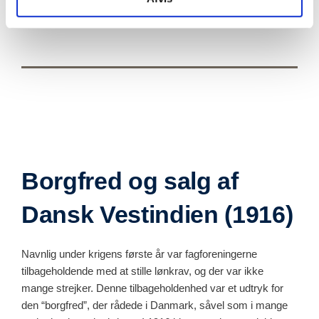
og samtidig fik kvinder og tjenestefolk stemmeret til
Rigsdagens to kamre, Folketinget og Landstinget.
Borgfred og salg af
Dansk Vestindien (1916)
Navnlig under krigens første år var fagforeningerne
tilbageholdende med at stille lønkrav, og der var ikke
mange strejker. Denne tilbageholdenhed var et udtryk for
den “borgfred”, der rådede i Danmark, såvel som i mange