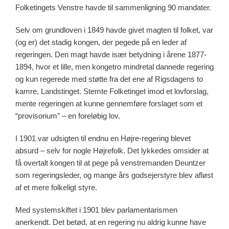
Folketingets Venstre havde til sammenligning 90 mandater.
Selv om grundloven i 1849 havde givet magten til folket, var
(og er) det stadig kongen, der pegede på en leder af
regeringen. Den magt havde især betydning i årene 1877-
1894, hvor et lille, men kongetro mindretal dannede regering
og kun regerede med støtte fra det ene af Rigsdagens to
kamre, Landstinget. Stemte Folketinget imod et lovforslag,
mente regeringen at kunne gennemføre forslaget som et
“provisorium” – en foreløbig lov.
I 1901 var udsigten til endnu en Højre-regering blevet
absurd – selv for nogle Højrefolk. Det lykkedes omsider at
få overtalt kongen til at pege på venstremanden Deuntzer
som regeringsleder, og mange års godsejerstyre blev afløst
af et mere folkeligt styre.
Med systemskiftet i 1901 blev parlamentarismen
anerkendt. Det betød, at en regering nu aldrig kunne have