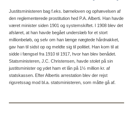
Justitsministeren bag f.eks. børneloven og ophævelsen af
den reglementerede prostitution hed P.A. Alberti. Han havde
været minister siden 1901 og systemskiftet. I 1908 blev det
afsløret, at han havde begået underslæb for et stort
millionbeløb, og selv om han længe nægtede hårdnakket,
gav han til sidst op og meldte sig til politiet. Han kom til at
sidde i fængsel fra 1910 til 1917, hvor han blev benådet.
Statsministeren, J.C. Christensen, havde stolet på sin
justitsminister og ydet ham et lån på 1½ million kr. af
statskassen. Efter Albertis arrestation blev der rejst
rigsretssag mod bl.a. statsministeren, som måtte gå af.