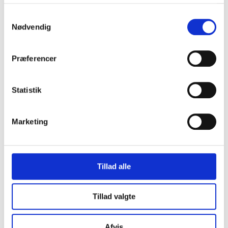
omkring Første verdenskrig. Og det kan aflæses i den
Samtykkevalg
danske fagbevægelses kursændring fra internationalt
Nødvendig
orienteret til nationalt orienteret.
Præferencer
Statistik
Marketing
Ny grundlov (1915)
Tillad alle
Demokratiseringsprocessen stod ikke stille under
verdenskrigen, og en grundlovsændring havde længe været
Tillad valgte
undervejes. I 1915 lykkedes det partierne at blive enige om
en ophævelse af den privilegerede valgret til Landstinget –
Afvis