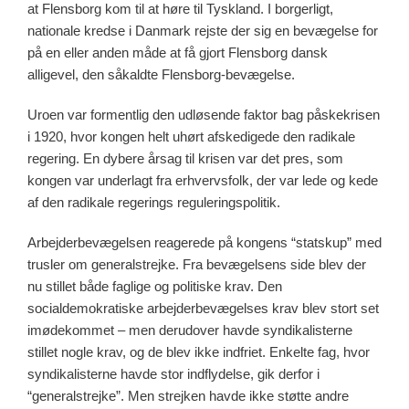
at Flensborg kom til at høre til Tyskland. I borgerligt,
nationale kredse i Danmark rejste der sig en bevægelse for
på en eller anden måde at få gjort Flensborg dansk
alligevel, den såkaldte Flensborg-bevægelse.
Uroen var formentlig den udløsende faktor bag påskekrisen
i 1920, hvor kongen helt uhørt afskedigede den radikale
regering. En dybere årsag til krisen var det pres, som
kongen var underlagt fra erhvervsfolk, der var lede og kede
af den radikale regerings reguleringspolitik.
Arbejderbevægelsen reagerede på kongens “statskup” med
trusler om generalstrejke. Fra bevægelsens side blev der
nu stillet både faglige og politiske krav. Den
socialdemokratiske arbejderbevægelses krav blev stort set
imødekommet – men derudover havde syndikalisterne
stillet nogle krav, og de blev ikke indfriet. Enkelte fag, hvor
syndikalisterne havde stor indflydelse, gik derfor i
“generalstrejke”. Men strejken havde ikke støtte andre