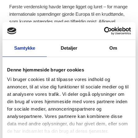
Første verdenskrig havde længe ligget og luret – for mange
internationale spændinger gjorde Europa til en krudttønde,
som kunne antændes med en tilfældig gnist. Alligevel
herskede der en fremskridtstro uden lige og en tillid til
fornuften og rationalet – og ikke mindst til de tekniske
fremskridt.
Samtykke
Detaljer
Om
For de europæiske arbejderbevægelsers vedkommende
hvilede tilliden til fremtiden og fremskridtet ikke mindst på
Denne hjemmeside bruger cookies
tilliden til hinanden: Hvis arbejderne i Europa – ja, i hele
verden – stod sammen og ikke gik i krig, så ville krig være
Vi bruger cookies til at tilpasse vores indhold og
en umulighed.
annoncer, til at vise dig funktioner til sociale medier og til
at analysere vores trafik. Vi deler også oplysninger om
Første verdenskrig betød, at mange værdier og megen tillid
din brug af vores hjemmeside med vores partnere inden
brød sammen. Den viste, at fornuft og rationale alligevel
for sociale medier, annonceringspartnere og
ikke herskede. For syngende og begejstrede drog arbejdere
analysepartnere. Vores partnere kan kombinere disse
i krig for deres fædreland. Den internationale
data med andre oplysninger, du har givet dem, eller som
arbejdersolidaritet havde været en illusion.
de har indsamlet fra din brug af deres tjenester.
Værdisammenbruddet kan aflæses i litteraturen fra tiden