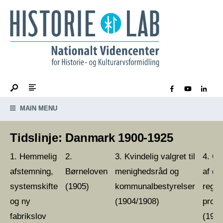
MAIN MENU
Tidslinje: Danmark 1900-1925
Hemmelig
Kvindelig valgret til
Op
afstemning,
Børneloven
menighedsråd og
af de
systemskifte
(1905)
kommunalbestyrelser
regl
og ny
(1904/1908)
prost
fabrikslov
(1906