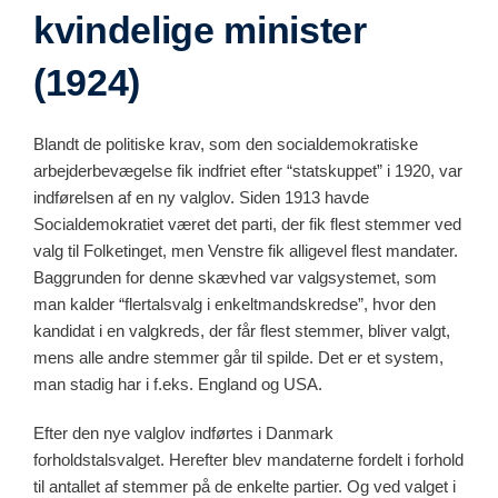
kvindelige minister
(1924)
Blandt de politiske krav, som den socialdemokratiske
arbejderbevægelse fik indfriet efter “statskuppet” i 1920, var
indførelsen af en ny valglov. Siden 1913 havde
Socialdemokratiet været det parti, der fik flest stemmer ved
valg til Folketinget, men Venstre fik alligevel flest mandater.
Baggrunden for denne skævhed var valgsystemet, som
man kalder “flertalsvalg i enkeltmandskredse”, hvor den
kandidat i en valgkreds, der får flest stemmer, bliver valgt,
mens alle andre stemmer går til spilde. Det er et system,
man stadig har i f.eks. England og USA.
Efter den nye valglov indførtes i Danmark
forholdstalsvalget. Herefter blev mandaterne fordelt i forhold
til antallet af stemmer på de enkelte partier. Og ved valget i