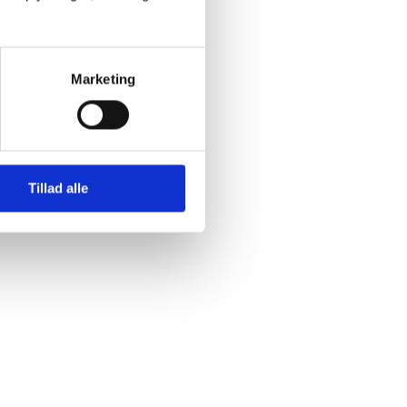
t for at kunne
Marketing
 på at vise, at
Tillad alle
å undervisning i