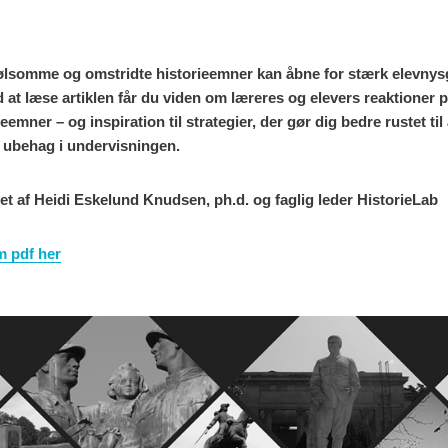
følsomme og omstridte historieemner kan åbne for stærk elevnys
at læse artiklen får du viden om læreres og elevers reaktioner
eemner – og inspiration til strategier, der gør dig bedre rustet ti
 ubehag i undervisningen.
vet af Heidi Eskelund Knudsen, ph.d. og faglig leder HistorieLab
m pdf her