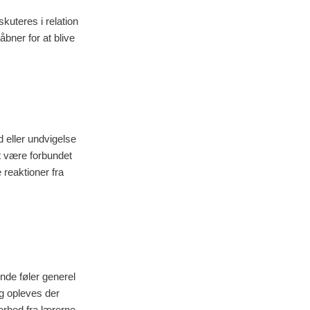
kuteres i relation
bner for at blive
d eller undvigelse
t være forbundet
reaktioner fra
ende føler generel
og opleves der
erhed fra lærerne