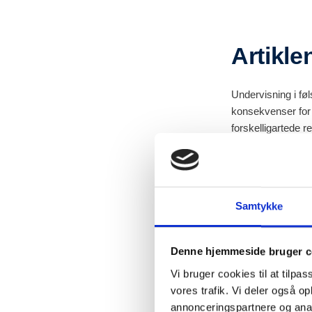
Artikle
Undervisning i fø
konsekvenser for 
forskelligartede r
Nærværende artike
elevers engagemen
Monument(al) Chal
Samtykke
lærere og undervi
var optaget af, h
følelsesmæssige r
Denne hjemmeside bruger c
artiklen.
Vi bruger cookies til at tilpas
vores trafik. Vi deler også 
annonceringspartnere og anal