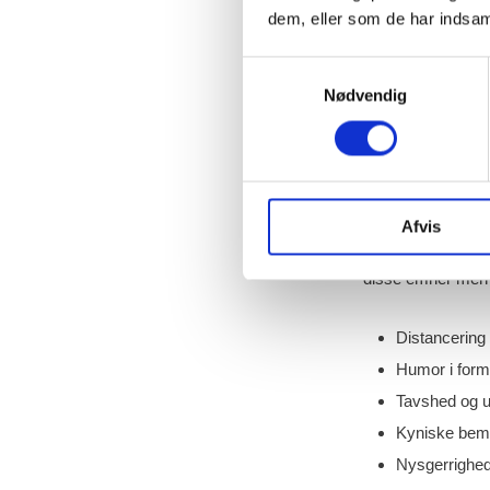
Eksistere
dem, eller som de har indsaml
Artiklen udlægger 
Samtykkevalg
give indblik i hvil
Nødvendig
Elevers reak
Artiklen viser, h
Afvis
det fremkalder man
disse emner men 
Distancering
Humor i form
Tavshed og 
Kyniske bem
Nysgerrighed