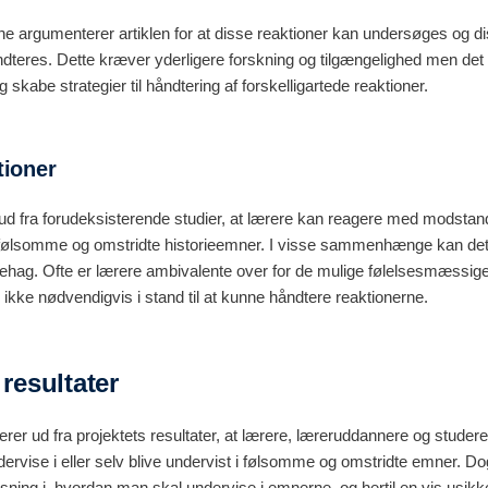
e argumenterer artiklen for at disse reaktioner kan undersøges og dis
ndteres. Dette kræver yderligere forskning og tilgængelighed men det å
g skabe strategier til håndtering af forskelligartede reaktioner.
tioner
, ud fra forudeksisterende studier, at lærere kan reagere med modstan
i følsomme og omstridte historieemner. I visse sammenhænge kan de
ehag. Ofte er lærere ambivalente over for de mulige følelsesmæssige 
g ikke nødvendigvis i stand til at kunne håndtere reaktionerne.
 resultater
rer ud fra projektets resultater, at lærere, læreruddannere og studer
dervise i eller selv blive undervist i følsomme og omstridte emner. D
ning i, hvordan man skal undervise i emnerne, og hertil en vis usikk