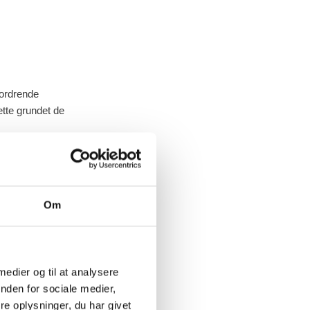
fordrende
ette grundet de
øre til herunder
tested histories
t understøtte
Om
emner. Projektet
rere håndterer
ter præsenteres i
 medier og til at analysere
nden for sociale medier,
e oplysninger, du har givet