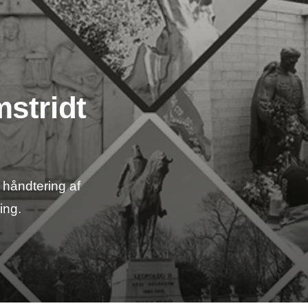
stridt
håndtering af
ing.