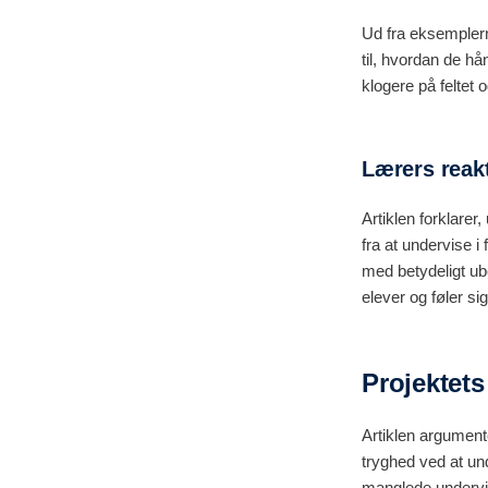
Ud fra eksemplern
til, hvordan de hå
klogere på feltet o
Lærers reak
Artiklen forklarer
fra at undervise 
med betydeligt ub
elever og føler si
Projektets
Artiklen argumente
tryghed ved at un
manglede undervis