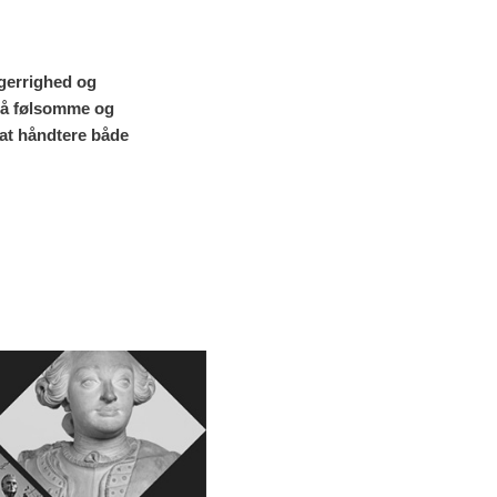
gerrighed og
 på følsomme og
l at håndtere både