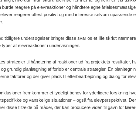
 burde reagere på elevreaktioner og håndtere egne følelsesmæssige 
t elever reagerer oftest positivt og med interesse selvom upassende e
r.
tidligere undersøgelser bringer disse svar os et lille skridt nærmer
 typer af elevreaktioner i undervisningen.
es strategier til håndtering af reaktioner ud fra projektets resultater, 
og grundig planlægning af forløb er centrale strategier. En planlægni
erne faktorer og der giver plads til efterbearbejdning og dialog for elev
konklusioner fremkommer et tydeligt behov for yderligere forskning 
specifikke og vanskelige situationer – også fra elevperspektivet. Der
rer disse tilfælde på måder, der kan producere viden til gavn for lære