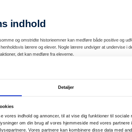
ns indhold
lsomme og omstridte historieemner kan medføre både positive og ud
henholdsvis lærere og elever. Nogle lærere undviger at undervise i d
eaktioner, det kan medføre fra eleverne.
l viser, de fordele undervisning i følsomme og omstridte emner kan f
t og nysgerrighed. Artiklen er baseret på resultater fra projektet Con
lenges – MONCHAL, der i projektperioden 2023-2025, satte sig for a
Detaljer
sere i forbindelse med undervisning i følsomme og omstridte historie
vordan undervisning behandler emnerne, men også hvordan skoler/læ
eaktioner ifm. denne undervisning, hvor særligt sidstnævntes resulta
ookies
se vores indhold og annoncer, til at vise dig funktioner til sociale
oplysninger om din brug af vores hjemmeside med vores partnere i
ysepartnere. Vores partnere kan kombinere disse data med andr