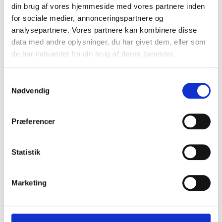
Baggrund for
din brug af vores hjemmeside med vores partnere inden
for sociale medier, annonceringspartnere og
rapporten
analysepartnere. Vores partnere kan kombinere disse
data med andre oplysninger, du har givet dem, eller som
Rapporten er udarbejdet og forfattet af projektleder
de har indsamlet fra din brug af deres tjenester.
ph.d. Merete Cornét Sørensen i samarbejde med
lektor Nils Falk Hansen, begge fra
Samtykkevalg
Professionshøjskolen Absalon.
Nødvendig
Præferencer
Download rapporten som pdf
Statistik
Marketing
Tilmeld nyhedsbrev