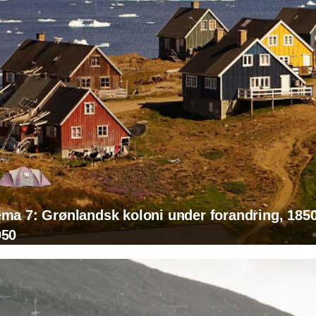
ma 7: Grønlandsk koloni under forandring, 1850
950