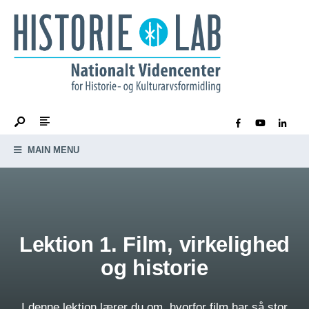
MAIN MENU
Lektion 1. Film, virkelighed
og historie
I denne lektion lærer du om, hvorfor film har så stor