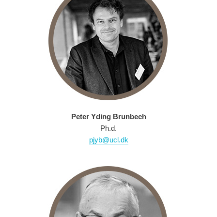
Peter Yding Brunbech
Ph.d.
pjyb@ucl.dk