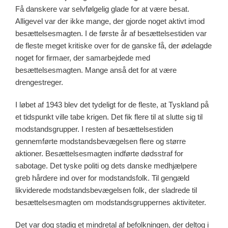
Få danskere var selvfølgelig glade for at være besat.
Alligevel var der ikke mange, der gjorde noget aktivt imod
besættelsesmagten. I de første år af besættelsestiden var
de fleste meget kritiske over for de ganske få, der ødelagde
noget for firmaer, der samarbejdede med
besættelsesmagten. Mange anså det for at være
drengestreger.
I løbet af 1943 blev det tydeligt for de fleste, at Tyskland på
et tidspunkt ville tabe krigen. Det fik flere til at slutte sig til
modstandsgrupper. I resten af besættelsestiden
gennemførte modstandsbevægelsen flere og større
aktioner. Besættelsesmagten indførte dødsstraf for
sabotage. Det tyske politi og dets danske medhjælpere
greb hårdere ind over for modstandsfolk. Til gengæld
likviderede modstandsbevægelsen folk, der sladrede til
besættelsesmagten om modstandsgruppernes aktiviteter.
Det var dog stadig et mindretal af befolkningen, der deltog i