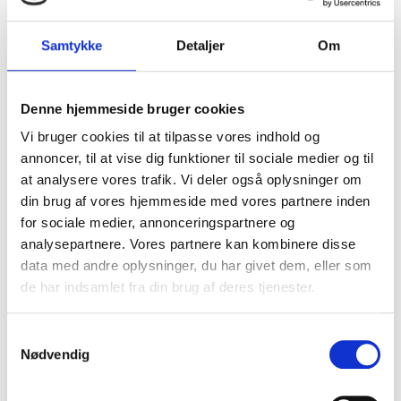
Andre lektioner i dette
Samtykke
Detaljer
Om
kursus
Denne hjemmeside bruger cookies
Vi bruger cookies til at tilpasse vores indhold og
annoncer, til at vise dig funktioner til sociale medier og til
at analysere vores trafik. Vi deler også oplysninger om
din brug af vores hjemmeside med vores partnere inden
for sociale medier, annonceringspartnere og
analysepartnere. Vores partnere kan kombinere disse
data med andre oplysninger, du har givet dem, eller som
de har indsamlet fra din brug af deres tjenester.
Samtykkevalg
Nødvendig
Gå til opstartssiden