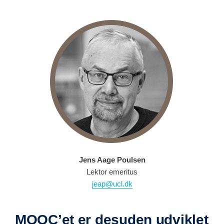
Jens Aage Poulsen
Lektor emeritus
jeap@ucl.dk
MOOC’et er desuden udviklet