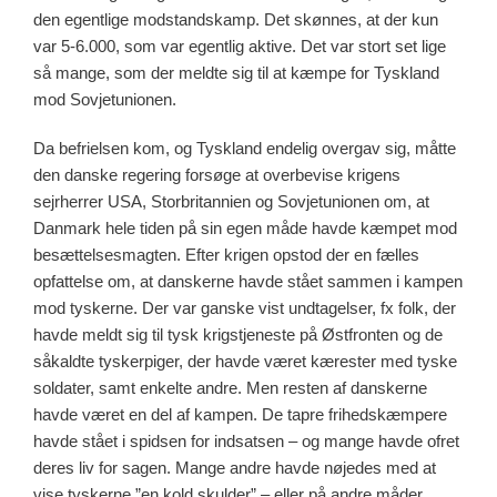
den egentlige modstandskamp. Det skønnes, at der kun
var 5-6.000, som var egentlig aktive. Det var stort set lige
så mange, som der meldte sig til at kæmpe for Tyskland
mod Sovjetunionen.
Da befrielsen kom, og Tyskland endelig overgav sig, måtte
den danske regering forsøge at overbevise krigens
sejrherrer USA, Storbritannien og Sovjetunionen om, at
Danmark hele tiden på sin egen måde havde kæmpet mod
besættelsesmagten. Efter krigen opstod der en fælles
opfattelse om, at danskerne havde stået sammen i kampen
mod tyskerne. Der var ganske vist undtagelser, fx folk, der
havde meldt sig til tysk krigstjeneste på Østfronten og de
såkaldte tyskerpiger, der havde været kærester med tyske
soldater, samt enkelte andre. Men resten af danskerne
havde været en del af kampen. De tapre frihedskæmpere
havde stået i spidsen for indsatsen – og mange havde ofret
deres liv for sagen. Mange andre havde nøjedes med at
vise tyskerne ”en kold skulder” – eller på andre måder