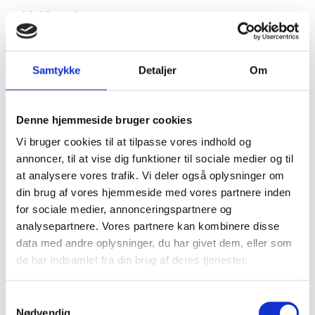
Udforsk…
Vurdér Viktors og Anna Sofies forhold ud fra
Samtykke
Detaljer
Om
seksualmoralen omkring 1900. Var forholdet acceptabelt ud
fra denne målestok – og hvis ikke, hvorfor? Du kan finde
materiale her på siden under temaet “Køn og seksualitet”.
Denne hjemmeside bruger cookies
Ville Viktors og Anna Sofies forhold have været acceptabelt
Vi bruger cookies til at tilpasse vores indhold og
i dag? Hvorfor/hvorfor ikke?
annoncer, til at vise dig funktioner til sociale medier og til
at analysere vores trafik. Vi deler også oplysninger om
din brug af vores hjemmeside med vores partnere inden
for sociale medier, annonceringspartnere og
analysepartnere. Vores partnere kan kombinere disse
data med andre oplysninger, du har givet dem, eller som
de har indsamlet fra din brug af deres tjenester.
Samtykkevalg
Nødvendig