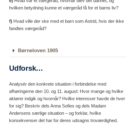
e)
Hvad var et værgeråd, hvornår blev det dannet, og
hvilken betydning kunne et værgeråd få for et barns liv?
f)
Hvad ville der ske med et barn som Astrid, hvis der ikke
fandtes værgeråd?
Børneloven 1905
Udforsk…
Analysér den konkrete situation i forbindelse med
afhøringerne den 10. og 11. august: Hvor mange og hvilke
aktører indgik og hvornår? Hvilke interesser havde de hver
for sig? Beskriv dels Anna Sofies og dels Madam
Andersens særlige situation – og forklar, hvilke
konsekvenser det har for deres udsagns troværdighed.