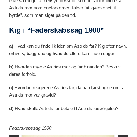
Ikke så meget af hensyn til Astrid, som for at forhindre, at
Astrids mor som eneforsørger “falder fattigvæsenet til
byrde”, som man siger på den tid.
Kig i “Faderskabssag 1900”
a)
Hvad kan du finde i kilden om Astrids far? Kig efter navn,
erhverv, baggrund og hvad du ellers kan finde i sagen.
b)
Hvordan mødte Astrids mor og far hinanden? Beskriv
deres forhold.
c)
Hvordan reagerede Astrids far, da han først hørte om, at
Astrids mor var gravid?
d)
Hvad skulle Astrids far betale til Astrids forsørgelse?
Faderskabssag 1900