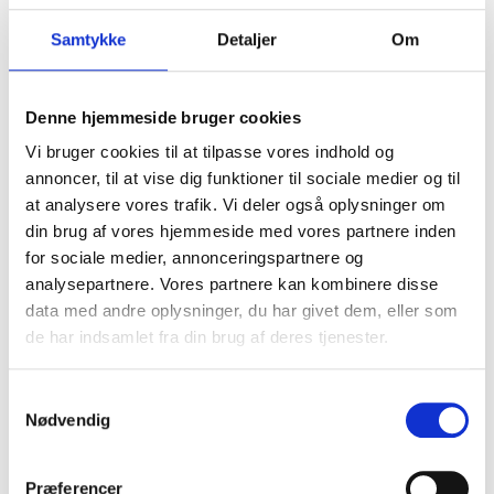
argumentation og handling.
Samtykke
Detaljer
Om
Eleven har viden om funktion af historie i fortid og nutid
Engelsk
Denne hjemmeside bruger cookies
Mundtlig kommunikation
Vi bruger cookies til at tilpasse vores indhold og
annoncer, til at vise dig funktioner til sociale medier og til
at analysere vores trafik. Vi deler også oplysninger om
Eleven kan deltage i længere, spontane samtaler og
din brug af vores hjemmeside med vores partnere inden
argumentere for egne synspunkter på engelsk
for sociale medier, annonceringspartnere og
analysepartnere. Vores partnere kan kombinere disse
Eleven kan forstå hovedindholdet af autentiske tekster
data med andre oplysninger, du har givet dem, eller som
om samfundsrelaterede emner
de har indsamlet fra din brug af deres tjenester.
Eleven har viden om kombination af teknikker til lytning
Eleven kan give sammenhængende fremstillinger på
Samtykkevalg
basis af indhentede informationer
Nødvendig
Eleven har viden om at søge og strukturere information
Præferencer