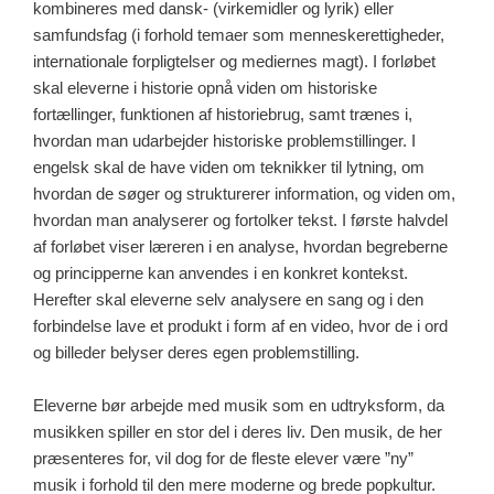
kombineres med dansk- (virkemidler og lyrik) eller
samfundsfag (i forhold temaer som menneskerettigheder,
internationale forpligtelser og mediernes magt). I forløbet
skal eleverne i historie opnå viden om historiske
fortællinger, funktionen af historiebrug, samt trænes i,
hvordan man udarbejder historiske problemstillinger. I
engelsk skal de have viden om teknikker til lytning, om
hvordan de søger og strukturerer information, og viden om,
hvordan man analyserer og fortolker tekst. I første halvdel
af forløbet viser læreren i en analyse, hvordan begreberne
og principperne kan anvendes i en konkret kontekst.
Herefter skal eleverne selv analysere en sang og i den
forbindelse lave et produkt i form af en video, hvor de i ord
og billeder belyser deres egen problemstilling.
Eleverne bør arbejde med musik som en udtryksform, da
musikken spiller en stor del i deres liv. Den musik, de her
præsenteres for, vil dog for de fleste elever være ”ny”
musik i forhold til den mere moderne og brede popkultur.