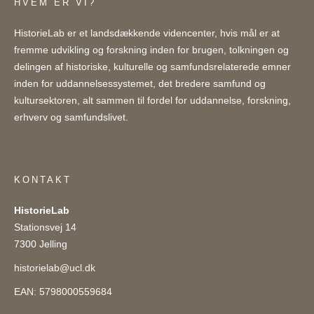
HVEM ER VI?
HistorieLab er et landsdækkende videncenter, hvis mål er at
fremme udvikling og forskning inden for brugen, tolkningen og
delingen af historiske, kulturelle og samfundsrelaterede emner
inden for uddannelsessystemet, det bredere samfund og
kultursektoren, alt sammen til fordel for uddannelse, forskning,
erhverv og samfundslivet.
KONTAKT
HistorieLab
Stationsvej 14
7300 Jelling
historielab@ucl.dk
EAN: 5798000559684