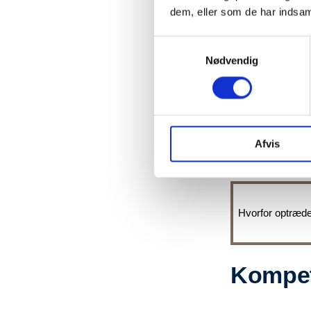
dem, eller som de har indsaml
Samtykkevalg
Nødvendig
Problem
Afvis
Hvorfor optræde
Kompet