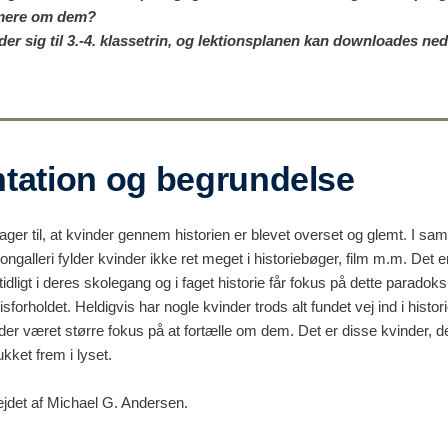
t mere om dem?
er sig til 3.-4. klassetrin, og lektionsplanen kan downloades ned
tation og begrundelse
ger til, at kvinder gennem historien er blevet overset og glemt. I s
ngalleri fylder kvinder ikke ret meget i historiebøger, film m.m. Det er 
tidligt i deres skolegang og i faget historie får fokus på dette paradok
isforholdet. Heldigvis har nogle kvinder trods alt fundet vej ind i histor
 der været større fokus på at fortælle om dem. Det er disse kvinder, 
ukket frem i lyset.
ejdet af Michael G. Andersen.