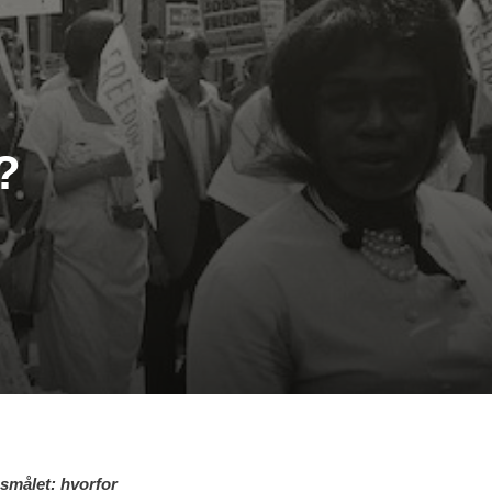
?
gsmålet: hvorfor