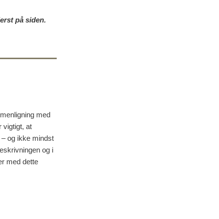
erst på siden.
ammenligning med
vigtigt, at
s – og ikke mindst
ieskrivningen og i
der med dette