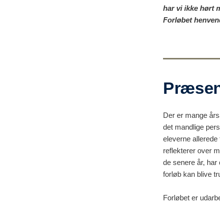
har vi ikke hør
Forløbet henvend
Præsen
Der er mange årsa
det mandlige perso
eleverne allerede 
reflekterer over m
de senere år, har
forløb kan blive tr
Forløbet er udarb