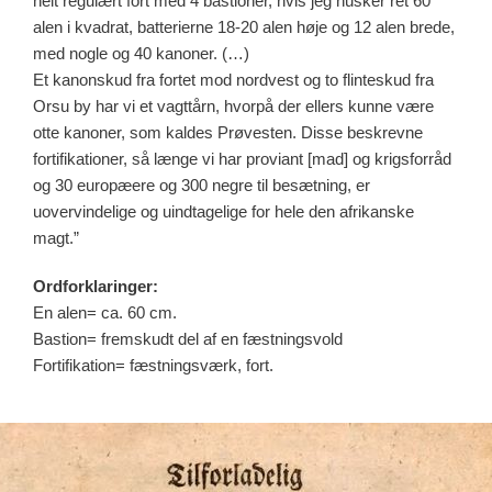
helt regulært fort med 4 bastioner, hvis jeg husker ret 60
alen i kvadrat, batterierne 18-20 alen høje og 12 alen brede,
med nogle og 40 kanoner. (…)
Et kanonskud fra fortet mod nordvest og to flinteskud fra
Orsu by har vi et vagttårn, hvorpå der ellers kunne være
otte kanoner, som kaldes Prøvesten. Disse beskrevne
fortifikationer, så længe vi har proviant [mad] og krigsforråd
og 30 europæere og 300 negre til besætning, er
uovervindelige og uindtagelige for hele den afrikanske
magt.”
Ordforklaringer:
En alen= ca. 60 cm.
Bastion= fremskudt del af en fæstningsvold
Fortifikation= fæstningsværk, fort.