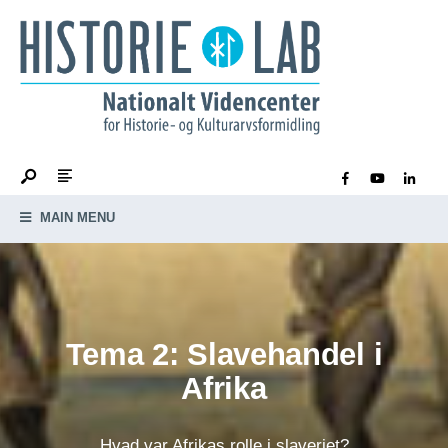
MAIN MENU
Tema 2: Slavehandel i
Afrika
Hvad var Afrikas rolle i slaveriet?