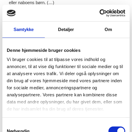
eller naboens børn. (…)
Kongerne er enevældige. Ved den mindste
lovovertrædelse, som deres undersåtter gør, beordrer
Samtykke
Detaljer
Om
kongerne dem solgt som slaver – uden hensyn til rang eller
besiddelse (…)
Et stort antal af børn og unge af begge køn er også stjålet af
Denne hjemmeside bruger cookies
deres naboer, mens der er fremmede steder eller i skovene
Vi bruger cookies til at tilpasse vores indhold og
(…) Eller når deres forældre sender dem ud i kornmarkerne
annoncer, til at vise dig funktioner til sociale medier og til
for at skræmme fugle væk. (…)
at analysere vores trafik. Vi deler også oplysninger om
din brug af vores hjemmeside med vores partnere inden
I tider med nød og sult, vil mange af disse mennesker
for sociale medier, annonceringspartnere og
sælge sig selv for at overleve og undgå at sulte (…) Nogle
analysepartnere. Vores partnere kan kombinere disse
sorte skaffer også slaver fra meget fjerntliggende lande,
data med andre oplysninger, du har givet dem, eller som
hvor de er købt for genstande af ringe værdi. Men disse
de har indsamlet fra din brug af deres tjenester.
slaver er generelt fattige og svage på grund af de den
barbariske behandling de har oplevet på rejsen (…) så
Samtykkevalg
umenneskelige er de sorte ved hinanden (…).”
Nødvendig