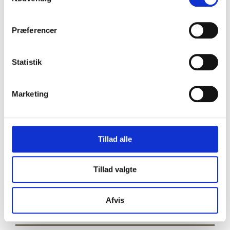
John Barbot. “A Description of the Coasts of North and
South Guinea”. I: Thomas Astley and John Churchill (eds.).
Præferencer
Collection of Voyages and Travels (London, 1732).
Statistik
Marketing
Tillad alle
Tillad valgte
Afvis