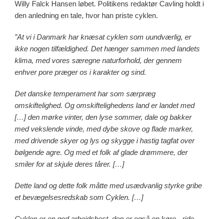
Willy Falck Hansen løbet. Politikens redaktør Cavling holdt i
den anledning en tale, hvor han priste cyklen.
”At vi i Danmark har knæsat cyklen som uundværlig, er
ikke nogen tilfældighed. Det hænger sammen med landets
klima, med vores særegne naturforhold, der gennem
enhver pore præger os i karakter og sind.
Det danske temperament har som særpræg
omskiftelighed. Og omskiftelighedens land er landet med
[…] den mørke vinter, den lyse sommer, dale og bakker
med vekslende vinde, med dybe skove og flade marker,
med drivende skyer og lys og skygge i hastig tagfat over
bølgende agre. Og med et folk af glade drømmere, der
smiler for at skjule deres tårer. […]
Dette land og dette folk måtte med usædvanlig styrke gribe
et bevægelsesredskab som Cyklen. […]
Cyklen er en god arbejdshest, den er også en køre-, ride-