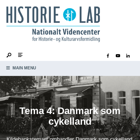
MAIN MENU
Tema 4: Danmark som
cykelland
Kildebankstemaet omhandler Danmark som cykelland,