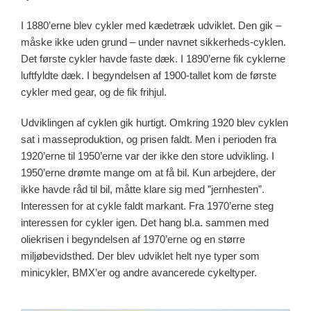
I 1880’erne blev cykler med kædetræk udviklet. Den gik –
måske ikke uden grund – under navnet sikkerheds-cyklen.
Det første cykler havde faste dæk. I 1890’erne fik cyklerne
luftfyldte dæk. I begyndelsen af 1900-tallet kom de første
cykler med gear, og de fik frihjul.
Udviklingen af cyklen gik hurtigt. Omkring 1920 blev cyklen
sat i masseproduktion, og prisen faldt. Men i perioden fra
1920’erne til 1950’erne var der ikke den store udvikling. I
1950’erne drømte mange om at få bil. Kun arbejdere, der
ikke havde råd til bil, måtte klare sig med ”jernhesten”.
Interessen for at cykle faldt markant. Fra 1970’erne steg
interessen for cykler igen. Det hang bl.a. sammen med
oliekrisen i begyndelsen af 1970’erne og en større
miljøbevidsthed. Der blev udviklet helt nye typer som
minicykler, BMX’er og andre avancerede cykeltyper.