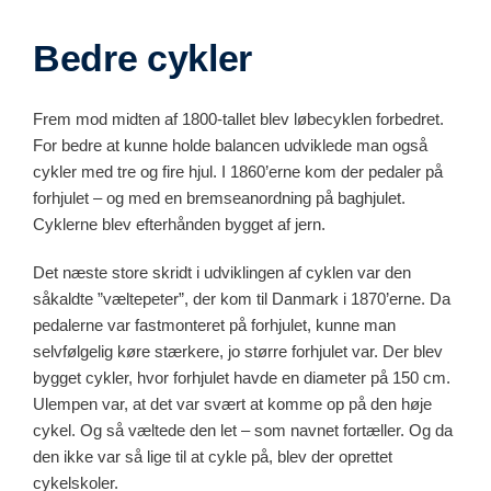
Bedre cykler
Frem mod midten af 1800-tallet blev løbecyklen forbedret.
For bedre at kunne holde balancen udviklede man også
cykler med tre og fire hjul. I 1860’erne kom der pedaler på
forhjulet – og med en bremseanordning på baghjulet.
Cyklerne blev efterhånden bygget af jern.
Det næste store skridt i udviklingen af cyklen var den
såkaldte ”væltepeter”, der kom til Danmark i 1870’erne. Da
pedalerne var fastmonteret på forhjulet, kunne man
selvfølgelig køre stærkere, jo større forhjulet var. Der blev
bygget cykler, hvor forhjulet havde en diameter på 150 cm.
Ulempen var, at det var svært at komme op på den høje
cykel. Og så væltede den let – som navnet fortæller. Og da
den ikke var så lige til at cykle på, blev der oprettet
cykelskoler.