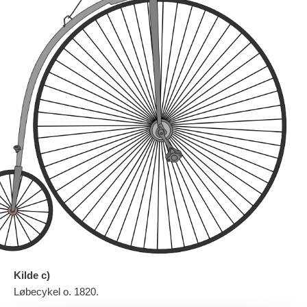
Kilde c)
Løbecykel o. 1820.