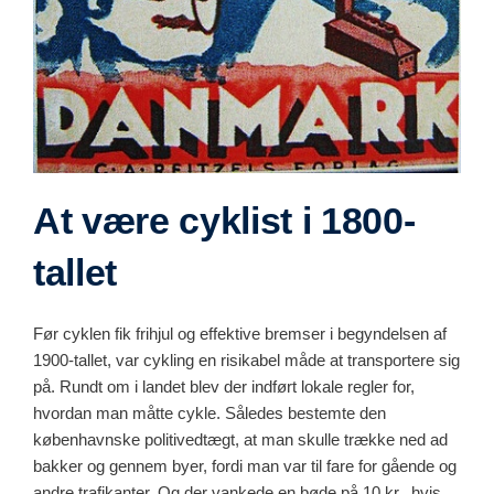
At være cyklist i 1800-
tallet
Før cyklen fik frihjul og effektive bremser i begyndelsen af
1900-tallet, var cykling en risikabel måde at transportere sig
på. Rundt om i landet blev der indført lokale regler for,
hvordan man måtte cykle. Således bestemte den
københavnske politivedtægt, at man skulle trække ned ad
bakker og gennem byer, fordi man var til fare for gående og
andre trafikanter. Og der vankede en bøde på 10 kr., hvis