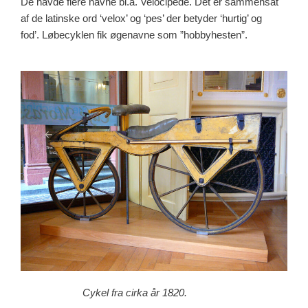
De havde flere navne bl.a. Velocipede. Det er sammensat
af de latinske ord ‘velox’ og ‘pes’ der betyder ‘hurtig’ og
fod’. Løbecyklen fik øgenavne som ”hobbyhesten”.
Cykel fra cirka år 1820.