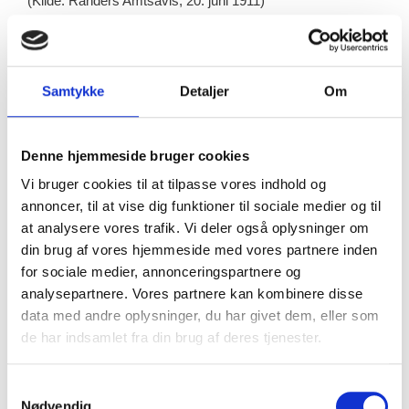
(Kilde: Randers Amtsavis, 20. juni 1911)
Samtykke
Detaljer
Om
Kilde b)
>>> På klippet fra 1913 ses Thorvald Ellegaard på
cykelbanen i Ordrup (stum 1:12 min.)
Denne hjemmeside bruger cookies
Vi bruger cookies til at tilpasse vores indhold og
annoncer, til at vise dig funktioner til sociale medier og til
at analysere vores trafik. Vi deler også oplysninger om
din brug af vores hjemmeside med vores partnere inden
Kilde
c)
for sociale medier, annonceringspartnere og
”I morgen er det 25 år siden vort berømte bysbarn Thorvald
analysepartnere. Vores partnere kan kombinere disse
Ellegaard havde sin debut som cykelrytter. […]
data med andre oplysninger, du har givet dem, eller som
de har indsamlet fra din brug af deres tjenester.
Det var med en ikke ringe spænding, at man i år ventede
gensynet med Ellegaard på cykelbanen i Ordrup.
Verdensmesteren er jo ikke mere nogen årsunge, og 25 år
Samtykkevalg
Nødvendig
som væddeløbscyklist er ikke så helt lille et tidsrum. Men