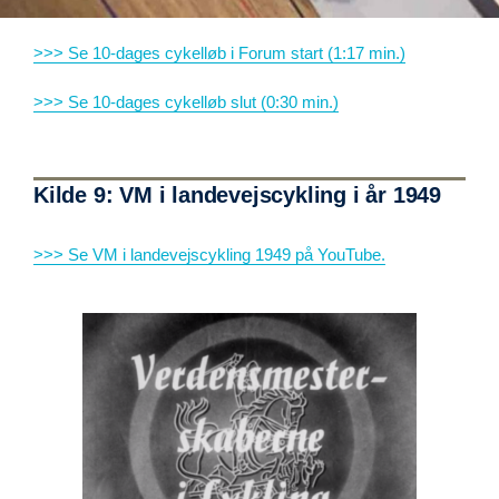
>>> Se 10-dages cykelløb i Forum start (1:17 min.)
>>> Se 10-dages cykelløb slut (0:30 min.)
Kilde 9: VM i landevejscykling i år 1949
>>> Se VM i landevejscykling 1949 på YouTube.