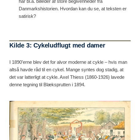
har bl.a. billeder af store begivenheder fra
Danmarkshistorien. Hvordan kan du se, at teksten er
satirisk?
Kilde 3: Cykeludflugt med damer
I 1890’erne blev det for alvor moderne at cykle – hvis man
altså havde råd til en cykel. Mange syntes dog stadig, at
det var latterligt at cykle. Axel Thiess (1860-1926) lavede
denne tegning til Blæksprutten i 1894.