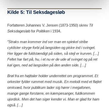
Kilde 5: Til Seksdagesløb
Forfatteren Johannes V. Jensen (1873-1950) skrev
Til
Seksdagesløb
for
Politiken
i 1934.
”Straks man kommer ind ser man en spinkel stribe
cyklister stryge forbi på langsiden og piske ind i svinget.
Her ligger de fuldstændigt på siden, så stejl er kurven. […]
Feltet har fart på, hu, i et nu er de ude af svinget og på ret
køl igen, ned ad langsiden på den anden side. […]
Brøl fra en højttaler holder underrettet om programmet. Et
orkester fylder rummet med musik. En melodi med et fløjtet
omkvæd, hvor publikum lader sig hører i megafonen,
mange gange forstørre, en kæmpesanger, fuldkommen
ujordisk. Men det han siger kender vi. Man er glad for ham
også. […]