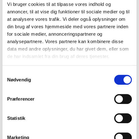
Vi bruger cookies til at tilpasse vores indhold og
Kildebankstema om forbrydelse og straf
annoncer, til at vise dig funktioner til sociale medier og til
at analysere vores trafik. Vi deler også oplysninger om
Kildebankstema om genforeningen
din brug af vores hjemmeside med vores partnere inden
for sociale medier, annonceringspartnere og
Kildebankstema om hekse
analysepartnere. Vores partnere kan kombinere disse
data med andre oplysninger, du har givet dem, eller som
Kildebankstema om kærlighed, køn og
de har indsamlet fra din brug af deres tjenester.
seksualitet
Samtykkevalg
Kildebankstema om Rigsfællesskabet
Nødvendig
Kildebankstema om Slavegjort eller fri
Præferencer
Kildebankstema om slaveriet og Vestindien
Kildebankstema om spadeslaget
Statistik
Kildebankstema om Svenskerne –
nabovenner eller arvefjender?
Marketing