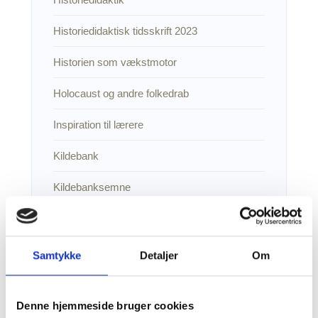
Historiedidaktisk tidsskrift 2023
Historien som vækstmotor
Holocaust og andre folkedrab
Inspiration til lærere
Kildebank
Kildebanksemne
Kildebankstema om atomfrygten
Kildebankstema om børneliv
Samtykke
Detaljer
Om
Kildebankstema om cykling
Denne hjemmeside bruger cookies
Kildebankstema om epidemier