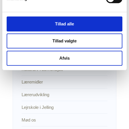
Kildebankstema om tyske flygtninge i
Danmark
Tillad alle
Kildebansktema om genforeningen
Tillad valgte
Kildekritiske øvelser
Kritisk digital dannelse
Afvis
Kulturarv i børnehøjde
Læremidler
Lærerudvikling
Lejrskole i Jelling
Mød os